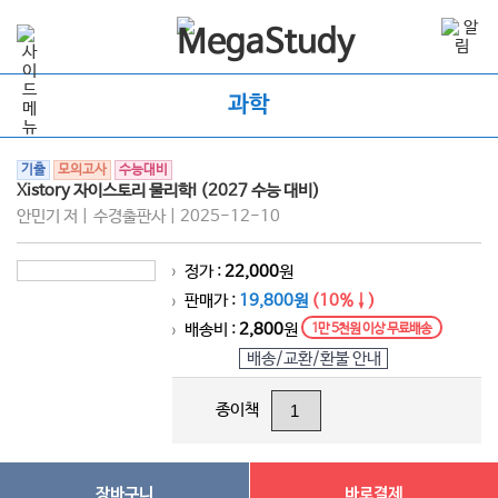
과학
기출
모의고사
수능대비
Xistory 자이스토리 물리학I (2027 수능 대비)
안민기 저 | 수경출판사 | 2025-12-10
정가 :
22,000
원
>
판매가 :
19,800원
(10%↓)
>
배송비 :
2,800
원
1만 5천원 이상 무료배송
>
배송/교환/환불 안내
종이책
장바구니
바로결제