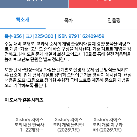
책소개
목차
한줄평
쪽수 856 | 크기 225*300 | ISBN 9791162409459
수능 대비 교재로, 교과서 순서의 개념 총정리와 출제 경향 분석을 바탕으
로 개념-기출-고난도 순의 학습 구성을 제시한다. 기출 자료로 개념을 점
검하고, 난이도별 문제 배열과 최신 모의고사 10회를 통해 실전 적응력을
높이며 고난도 단원은 별도 정리한다.
또한 단서-발상-적용 과정을 단계별로 설명해 문제 접근 방식을 익히도
록 했으며, 입체 첨삭 해설로 정답과 오답의 근거를 명확히 제시한다. 핵심
내용을 도표·그림으로 정리한 수험장 극비 노트를 제공해 중요한 개념을
오래 기억하도록 돕는다.
이 도서와 같은 시리즈
이스
Xistory 자이스
Xistory 자이스
Xistory 자이스
X
국어
토리 내신 한국사
토리 개념 물리학I
토리 개념 지구과
토
6년
1-22개정
(2026년용)
학I (2026년용)
(
(2026년용)