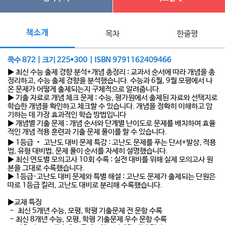
책소개
목차
한줄평
쪽수 872 | 크기 225*300 | ISBN 9791162409466
▶ 최신 수능 출제 경향 분석+개념 총정리 : 교과서 순서에 따라 개념을 총
정리하고, 수능 출제 경향을 분석했습니다. 수능과 6월, 9월 모평에서 나
온 문제가 어떻게 출제되는지 구체적으로 알려줍니다.
▶ 기출 자료로 개념 체크 문제 : 수능, 평가원에서 출제된 자료와 선택지로
학습한 개념을 확인하고 체크할 수 있습니다. 개념을 정확히 이해하고 암
기하는 데 가장 효과적인 학습 방법입니다
▶ 개념별 기출 문제 : 개념 순서와 단계별 난이도로 문제를 배치하여 효율
적인 개념 적용 훈련과 기출 문제 풀이를 할 수 있습니다.
▶ 1등급 ‧ 고난도 대비 문제 특강 : 고난도 문제를 푸는 단서+발상, 적용
법, 유형 대비법, 문제 풀이 순서를 자세히 설명했습니다.
▶ 최신 연도별 모의고사 10회 수록 : 실전 대비를 위해 실제 모의고사 원
본을 그대로 수록했습니다.
▶ 1등급·고난도 대비 문제와 특별 해설 : 고난도 문제가 출제되는 단원은
따로 1등급 킬러, 고난도 대비로 분리해 수록했습니다.
▶교재 특징
- 최신 5개년 수능, 모평, 학평 기출문제 전 문항 수록
- 최신 8개년 수능, 모평, 학평 기출문제 우수 문항 수록