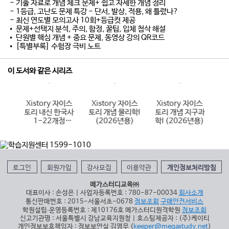
- 기출 자료로 개념 체크 문제+ 쉽고 자세한 개념 정리
- 1등급, 고난도 문제 특강 - 단서, 발상, 적용, 왜 틀렸나?
- 최신 연도별 모의고사 10회+등급컷 제공
• 문제+선택지 분석, 주의, 함정, 꿀팁, 입체 첨삭 해설
• 단원별 핵심 개념 + 중요 문제, 동영상 강의 QR코드
• [특별부록] 수험장 극비 노트
이 도서와 같은 시리즈
이스
Xistory 자이스
Xistory 자이스
Xistory 자이스
X
국어
토리 내신 한국사
토리 개념 물리학I
토리 개념 지구과
토
6년
1-22개정
(2026년용)
학I (2026년용)
(
(2026년용)
로그인
회원가입
강사모집
이용약관
개인정보처리방침
메가스터디교육㈜
대표이사 : 손성은 | 사업자등록번호 : 780-87-00034
회사소개
통신판매번호 : 2015-서울서초-0678
정보조회
구매안전서비스
학원설립∙운영등록번호 : 제10176호 메가스터디원격학원
정보조회
신고기관명 : 서울특별시 강남교육지원청 | 호스팅제공자 : (주)케이티
개인정보보호책임자 : 정보보안실 김영무 (
keeper@megastudy.net
)