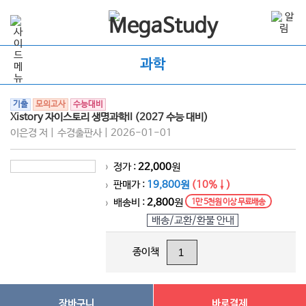
과학
기출
모의고사
수능대비
Xistory 자이스토리 생명과학II (2027 수능 대비)
이은경 저 | 수경출판사 | 2026-01-01
정가 :
22,000
원
>
판매가 :
19,800원
(10%↓)
>
배송비 :
2,800
원
1만 5천원 이상 무료배송
>
배송/교환/환불 안내
종이책
장바구니
바로결제