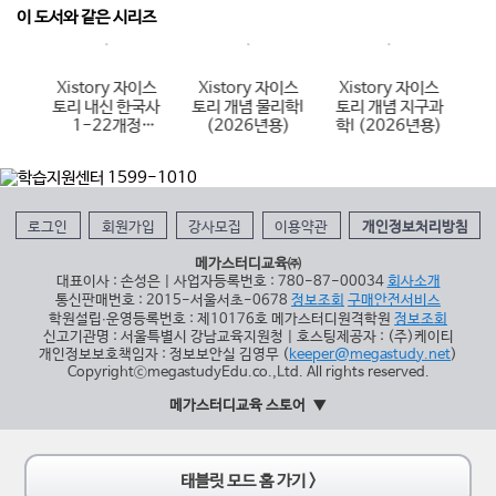
이 도서와 같은 시리즈
이스
Xistory 자이스
Xistory 자이스
Xistory 자이스
X
국어
토리 내신 한국사
토리 개념 물리학I
토리 개념 지구과
토
6년
1-22개정
(2026년용)
학I (2026년용)
(
(2026년용)
로그인
회원가입
강사모집
이용약관
개인정보처리방침
메가스터디교육㈜
대표이사 : 손성은 | 사업자등록번호 : 780-87-00034
회사소개
통신판매번호 : 2015-서울서초-0678
정보조회
구매안전서비스
학원설립∙운영등록번호 : 제10176호 메가스터디원격학원
정보조회
신고기관명 : 서울특별시 강남교육지원청 | 호스팅제공자 : (주)케이티
개인정보보호책임자 : 정보보안실 김영무 (
keeper@megastudy.net
)
CopyrightⓒmegastudyEdu.co.,Ltd. All rights reserved.
메가스터디교육 스토어
태블릿 모드 홈 가기 >