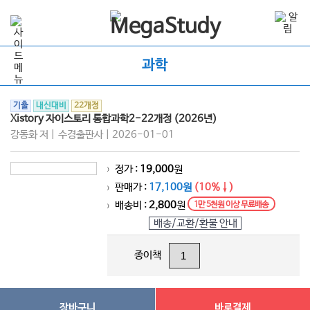
과학
기출
내신대비
22개정
Xistory 자이스토리 통합과학2-22개정 (2026년)
강동화 저 | 수경출판사 | 2026-01-01
정가 :
19,000
원
>
판매가 :
17,100원
(10%↓)
>
배송비 :
2,800
원
1만 5천원 이상 무료배송
>
배송/교환/환불 안내
종이책
장바구니
바로결제