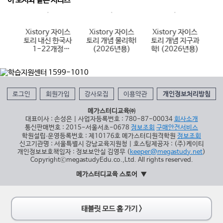
이 도서와 같은 시리즈
이스
Xistory 자이스
Xistory 자이스
Xistory 자이스
X
국어
토리 내신 한국사
토리 개념 물리학I
토리 개념 지구과
토
6년
1-22개정
(2026년용)
학I (2026년용)
(
(2026년용)
로그인
회원가입
강사모집
이용약관
개인정보처리방침
메가스터디교육㈜
대표이사 : 손성은 | 사업자등록번호 : 780-87-00034
회사소개
통신판매번호 : 2015-서울서초-0678
정보조회
구매안전서비스
학원설립∙운영등록번호 : 제10176호 메가스터디원격학원
정보조회
신고기관명 : 서울특별시 강남교육지원청 | 호스팅제공자 : (주)케이티
개인정보보호책임자 : 정보보안실 김영무 (
keeper@megastudy.net
)
CopyrightⓒmegastudyEdu.co.,Ltd. All rights reserved.
메가스터디교육 스토어
태블릿 모드 홈 가기 >