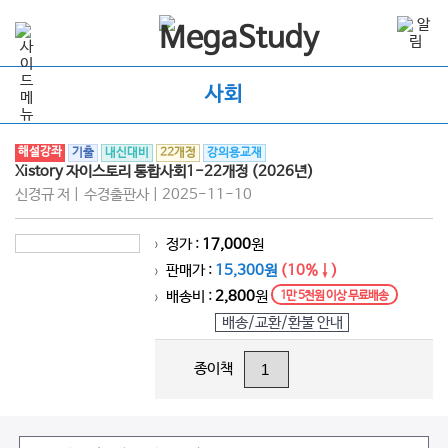
사회
해설강좌
기출
내신대비
22개정
강의용교재
Xistory 자이스토리 통합사회1-22개정 (2026년)
신경규 저 | 수경출판사 | 2025-11-10
정가 :
17,000
원
>
판매가 :
15,300원
(10%↓)
>
배송비 :
2,800
원
1만 5천원 이상 무료배송
>
배송/교환/환불 안내
종이책