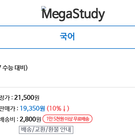
국어
7 수능 대비)
정가 :
21,500
원
판매가 :
19,350원
(10%↓)
배송비 :
2,800
원
1만 5천원 이상 무료배송
배송/교환/환불 안내