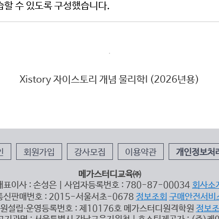
습할 수 있도록 구성했습니다.
Xistory 자이스토리 개념 물리학I (2026년용)
인
회원가입
강사모집
이용약관
개인정보처
메가스터디교육㈜
대표이사 : 손성은 | 사업자등록번호 : 780-87-00034
회사소
통신판매번호 : 2015-서울서초-0678
정보조회
구매안전서비
원설립∙운영등록번호 : 제10176호 메가스터디원격학원
정보