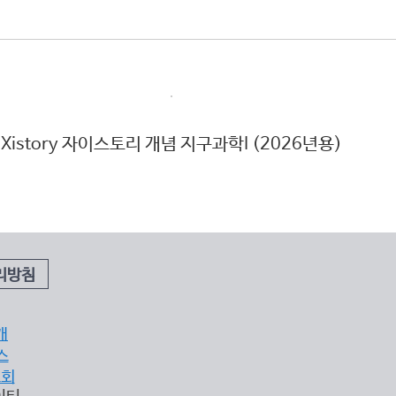
Xistory 자이스토리 개념 지구과학I (2026년용)
X
리방침
개
스
조회