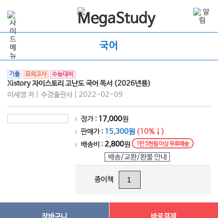
국어
기출
모의고사
수능대비
Xistory 자이스토리 고난도 국어 독서 (2026년용)
이세영 저 | 수경출판사 | 2022-02-09
정가 :
17,000
원
>
판매가 :
15,300원
(10%↓)
>
배송비 :
2,800
원
1만 5천원 이상 무료배송
>
배송/교환/환불 안내
종이책
장바구니
바로결제