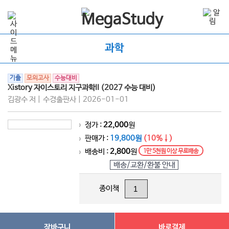
과학
기출
모의고사
수능대비
Xistory 자이스토리 지구과학II (2027 수능 대비)
김광수 저 | 수경출판사 | 2026-01-01
정가 :
22,000
원
>
판매가 :
19,800원
(10%↓)
>
배송비 :
2,800
원
1만 5천원 이상 무료배송
>
배송/교환/환불 안내
종이책
장바구니
바로결제