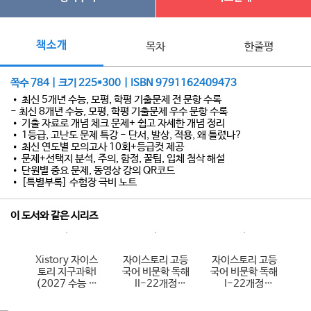
책소개
목차
한줄평
쪽수 784 | 크기 225*300 | ISBN 9791162409473
• 최신 5개년 수능, 모평, 학평 기출문제 전 문항 수록
- 최신 8개년 수능, 모평, 학평 기출문제 우수 문항 수록
• 기출 자료로 개념 체크 문제+ 쉽고 자세한 개념 정리
• 1등급, 고난도 문제 특강 - 단서, 발상, 적용, 왜 틀렸나?
• 최신 연도별 모의고사 10회+등급컷 제공
• 문제+선택지 분석, 주의, 함정, 꿀팁, 입체 첨삭 해설
• 단원별 중요 문제, 동영상 강의 QR코드
• [특별부록] 수험장 극비 노트
이 도서와 같은 시리즈
이스
Xistory 자이스
자이스토리 고등
자이스토리 고등
X
구과
토리 지구과학I
국어 비문학 독해
국어 비문학 독해
토
용)
(2027 수능 대
II-22개정
I-22개정
비)
(2026년용)
(2026년용)