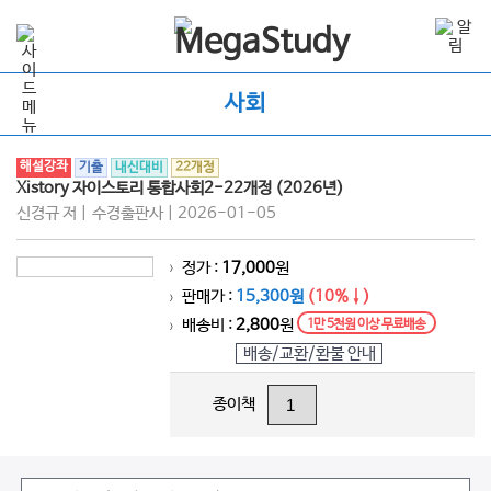
사회
해설강좌
기출
내신대비
22개정
Xistory 자이스토리 통합사회2-22개정 (2026년)
신경규 저 | 수경출판사 | 2026-01-05
정가 :
17,000
원
>
판매가 :
15,300원
(10%↓)
>
배송비 :
2,800
원
1만 5천원 이상 무료배송
>
배송/교환/환불 안내
종이책