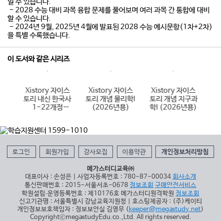
힐 수 있습니다.
- 2028 수능 대비 과목 융합 문제를 풀어보며 여러 과목 간 통합에 대비
할 수 있습니다.
- 2024년 9월, 2025년 4월에 발표된 2028 수능 예시문항(1차+2차)
을 특별 수록했습니다.
이 도서와 같은 시리즈
Xistory 자이스
Xistory 자이스
Xistory 자이스
Xis
토리 내신 한국사
토리 개념 물리학I
토리 개념 지구과
토리
1-22개정
(2026년용)
학I (2026년용)
(20
(2026년용)
로그인
회원가입
강사모집
이용약관
개인정보처리방침
메가스터디교육㈜
대표이사 : 손성은 | 사업자등록번호 : 780-87-00034
회사소개
통신판매번호 : 2015-서울서초-0678
정보조회
구매안전서비스
학원설립∙운영등록번호 : 제10176호 메가스터디원격학원
정보조회
신고기관명 : 서울특별시 강남교육지원청 | 호스팅제공자 : (주)케이티
개인정보보호책임자 : 정보보안실 김영무 (
keeper@megastudy.net
)
CopyrightⓒmegastudyEdu.co.,Ltd. All rights reserved.