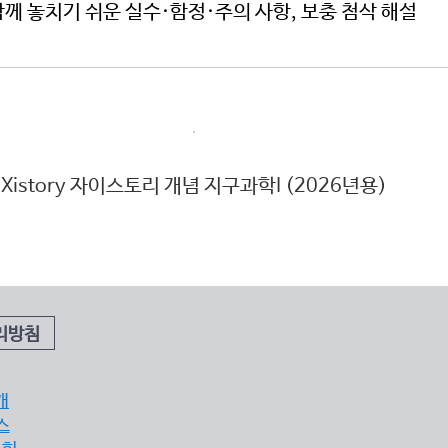
께 놓치기 쉬운 실수·함정·주의 사항, 보충 첨삭 해설
Xistory 자이스토리 개념 지구과학I (2026년용)
X
리방침
개
스