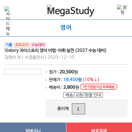
영어
기출
모의고사
수능대비
Xistory 자이스토리 영어 어법·어휘 실전 (2027 수능 대비)
김현아 저 | 수경출판사 | 2025-12-10
정가 :
20,500
원
>
판매가 :
18,450원
(10%↓)
>
배송비 :
2,800
원
1만 5천원 이상 무료배송
>
배송/교환/환불 안내
종이책
장바구니
바로결제