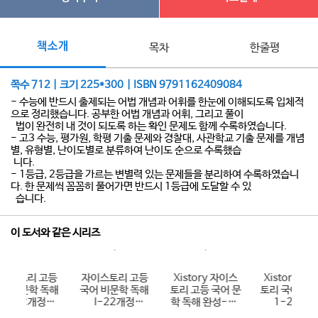
책소개
목차
한줄평
쪽수 712 | 크기 225*300 | ISBN 9791162409084
- 수능에 반드시 출제되는 어법 개념과 어휘를 한눈에 이해되도록 입체적
으로 정리했습니다. 공부한 어법 개념과 어휘, 그리고 풀이
법이 완전히 내 것이 되도록 하는 확인 문제도 함께 수록하였습니다.
- 고3 수능, 평가원, 학평 기출 문제와 경찰대, 사관학교 기출 문제를 개념
별, 유형별, 난이도별로 분류하여 난이도 순으로 수록했습
니다.
- 1등급, 2등급을 가르는 변별력 있는 문제들을 분리하여 수록하였습니
다. 한 문제씩 꼼꼼히 풀어가면 반드시 1등급에 도달할 수 있
습니다.
이 도서와 같은 시리즈
등
자이스토리 고등
Xistory 자이스
Xistory 자이스
Xi
독해
국어 비문학 독해
토리 고등 국어 문
토리 국어 기본 고
토
I-22개정
학 독해 완성-22
1-22개정
(
)
(2026년용)
개정 (2026년)
(2026년)