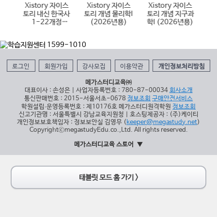
이스
Xistory 자이스
Xistory 자이스
Xistory 자이스
X
국어
토리 내신 한국사
토리 개념 물리학I
토리 개념 지구과
토
6년
1-22개정
(2026년용)
학I (2026년용)
(
(2026년용)
로그인
회원가입
강사모집
이용약관
개인정보처리방침
메가스터디교육㈜
대표이사 : 손성은 | 사업자등록번호 : 780-87-00034
회사소개
통신판매번호 : 2015-서울서초-0678
정보조회
구매안전서비스
학원설립∙운영등록번호 : 제10176호 메가스터디원격학원
정보조회
신고기관명 : 서울특별시 강남교육지원청 | 호스팅제공자 : (주)케이티
개인정보보호책임자 : 정보보안실 김영무 (
keeper@megastudy.net
)
CopyrightⓒmegastudyEdu.co.,Ltd. All rights reserved.
메가스터디교육 스토어
태블릿 모드 홈 가기 >