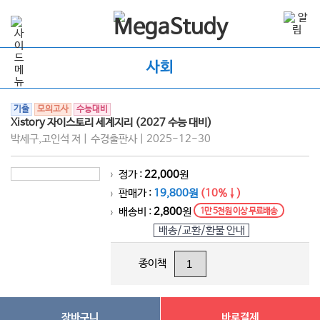
사회
기출
모의고사
수능대비
Xistory 자이스토리 세계지리 (2027 수능 대비)
박세구,고인석 저 | 수경출판사 | 2025-12-30
정가 :
22,000
원
>
판매가 :
19,800원
(10%↓)
>
배송비 :
2,800
원
1만 5천원 이상 무료배송
>
배송/교환/환불 안내
종이책
장바구니
바로결제