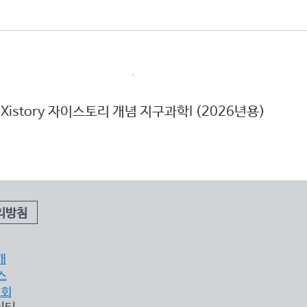
Xistory 자이스토리 개념 지구과학I (2026년용)
X
리방침
개
스
조회