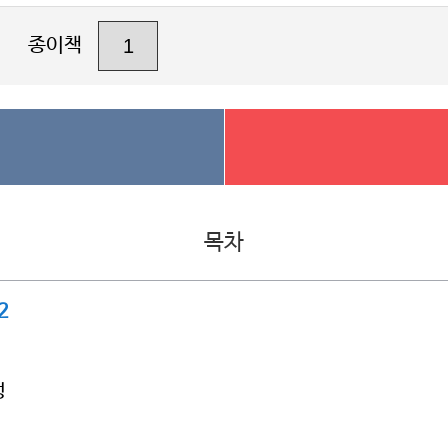
종이책
목차
2
성