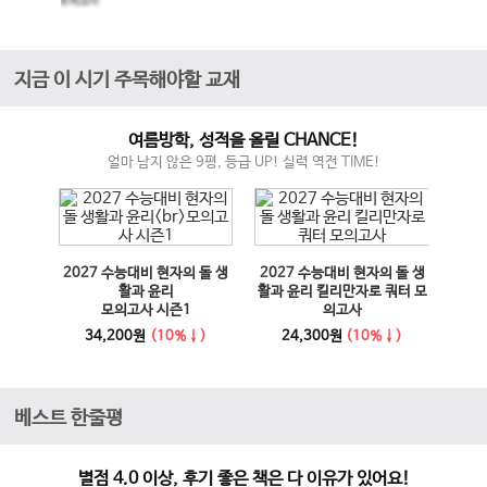
모의고사
지금 이 시기 주목해야할 교재
여름방학, 성적을 올릴 CHANCE!
얼마 남지 않은 9평, 등급 UP! 실력 역전 TIME!
매체 실
2027 수능대비 현자의 돌 생
2027 수능대비 현자의 돌 생
이전 슬라이드
다음 슬라이드
27 수
활과 윤리
활과 윤리 킬리만자로 쿼터 모
100
모의고사 시즌1
의고사
능영
사
34,200원
(10%↓)
24,300원
(10%↓)
1
베스트 한줄평
별점 4.0 이상, 후기 좋은 책은 다 이유가 있어요!