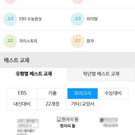
고3
고3
EBS 수능완성
마더텅
고2
고1
자이스토리
완자
베스트 교재
유형별 베스트 교재
학년별 베스트 교재
EBS
기출
모의고사
수능대비
내신대비
22개정
기타/교양서
현자의 돌
지인선 모의고사
이전 슬라이드
다음 슬라이드
메가스터디 영어듣기