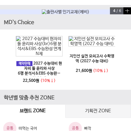
4
/
6
MD`s Choice
이전 슬라이드
다음 슬라이드
지인선 실전 모의고사 수학영
EBS
과 사회
역 (2027 수능 대비)
2027 수능대비 현
문학·
예약판매
6년)
자의 돌 윤리와 사상
21,600원
(10%↓)
6평 분석서&EBS 수능완성
↓)
1
연계 N제
22,500원
(10%↓)
학년별 맞춤 추천 ZONE
브랜드 ZONE
기획전 ZONE
공통
공통
떠먹는 국어
빠작