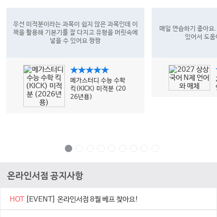
우선 미적분이라는 과목이 쉽지 않은 과목인데 이
매일 연습하기 좋아요.
책을 활용해 기본기를 잘 다지고 유형을 머릿속에
있어서 도움
넣을 수 있어요 짱짱
★★★★★
메가스터디 수능 수학
킥(KICK) 미적분 (20
26년용)
온라인서점 공지사항
HOT
[EVENT] 온라인서점 8월 베프 찾아요!