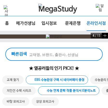
홈
메가선생님
입시정보
문제은행
온라인서점
4
/
15
빠른 검색 실행
빠른검색
★ 열공러들의 인기 PICK! ★
교재 찾기
EBS 수능완성 구매 시 네이버페이 증정
수능윤리 
지인선 수학 시리즈
수능 연계 문학 작품 분석서 E분석노트
바탕 모의고사
상상 모의고사