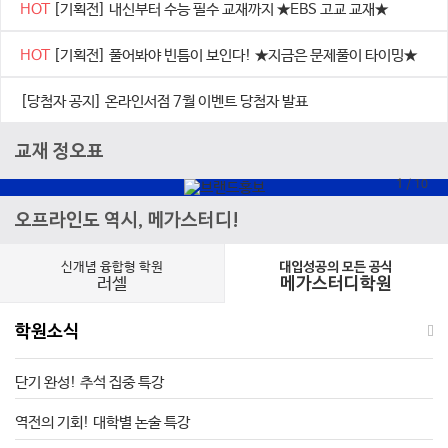
HOT
[기획전] 내신부터 수능 필수 교재까지 ★EBS 고교 교재★
HOT
[기획전] 풀어봐야 빈틈이 보인다! ★지금은 문제풀이 타이밍★
[당첨자 공지] 온라인서점 7월 이벤트 당첨자 발표
교재 정오표
1
/
10
오프라인도 역시, 메가스터디!
신개념 융합형 학원
대입성공의 모든 공식
러셀
메가스터디학원
학원소식
단기 완성! 추석 집중 특강
역전의 기회! 대학별 논술 특강