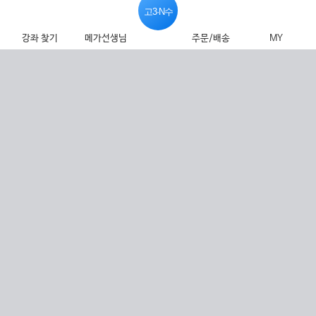
고3·N수
강좌 찾기
메가선생님
주문/배송
MY