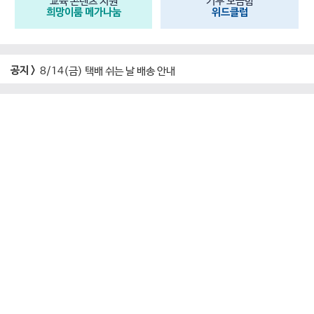
교육 콘텐츠 지원
기부 모금함
희망이룸 메가나눔
위드클럽
공지 >
8/14(금) 택배 쉬는 날 배송 안내