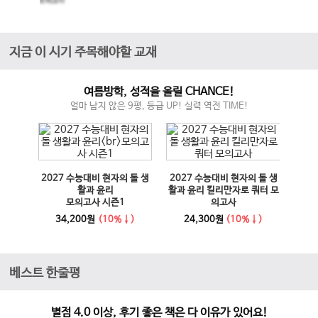
모의고사
지금 이 시기 주목해야할 교재
여름방학, 성적을 올릴 CHANCE!
얼마 남지 않은 9평, 등급 UP! 실력 역전 TIME!
매체 실
2027 수능대비 현자의 돌 생
2027 수능대비 현자의 돌 생
이전 슬라이드
다음 슬라이드
27 수
활과 윤리
활과 윤리 킬리만자로 쿼터 모
100
모의고사 시즌1
의고사
능영
사
34,200원
(10%↓)
24,300원
(10%↓)
1
베스트 한줄평
별점 4.0 이상, 후기 좋은 책은 다 이유가 있어요!