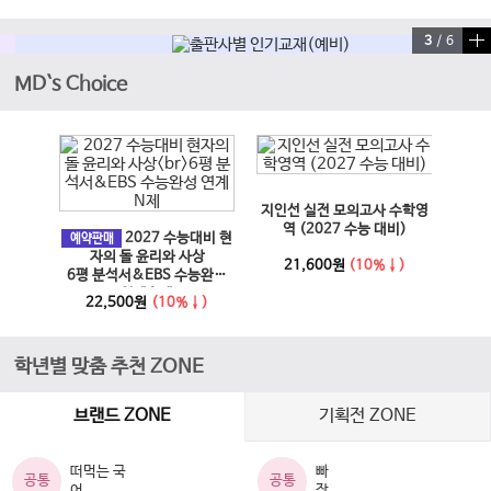
4
/
6
MD`s Choice
이전 슬라이드
다음 슬라이드
지인선 실전 모의고사 수학영
EBS
과 사회
역 (2027 수능 대비)
2027 수능대비 현
문학·
예약판매
6년)
자의 돌 윤리와 사상
21,600원
(10%↓)
6평 분석서&EBS 수능완성
↓)
1
연계 N제
22,500원
(10%↓)
학년별 맞춤 추천 ZONE
브랜드 ZONE
기획전 ZONE
떠먹는 국
빠
공통
공통
어
작