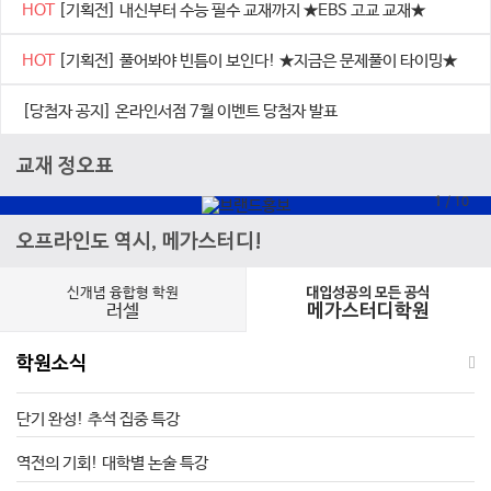
HOT
[기획전] 내신부터 수능 필수 교재까지 ★EBS 고교 교재★
HOT
[기획전] 풀어봐야 빈틈이 보인다! ★지금은 문제풀이 타이밍★
[당첨자 공지] 온라인서점 7월 이벤트 당첨자 발표
교재 정오표
1
/
10
오프라인도 역시, 메가스터디!
신개념 융합형 학원
대입성공의 모든 공식
러셀
메가스터디학원
학원소식
단기 완성! 추석 집중 특강
역전의 기회! 대학별 논술 특강