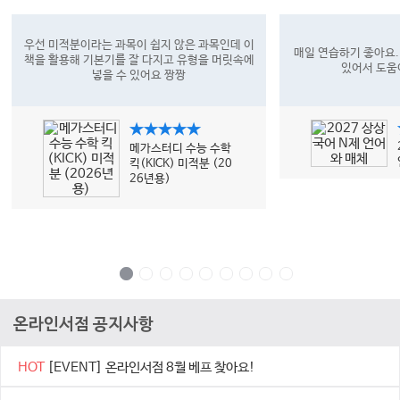
우선 미적분이라는 과목이 쉽지 않은 과목인데 이
매일 연습하기 좋아요.
책을 활용해 기본기를 잘 다지고 유형을 머릿속에
있어서 도움
넣을 수 있어요 짱짱
★★★★★
메가스터디 수능 수학
킥(KICK) 미적분 (20
26년용)
온라인서점 공지사항
HOT
[EVENT] 온라인서점 8월 베프 찾아요!