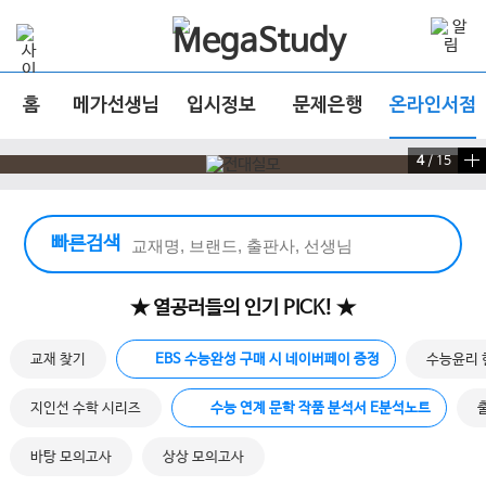
홈
메가선생님
입시정보
문제은행
온라인서점
4
/
15
빠른 검색 실행
빠른검색
★ 열공러들의 인기 PICK! ★
교재 찾기
EBS 수능완성 구매 시 네이버페이 증정
수능윤리 
지인선 수학 시리즈
수능 연계 문학 작품 분석서 E분석노트
바탕 모의고사
상상 모의고사