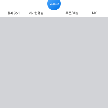
고3·N수
강좌 찾기
메가선생님
주문/배송
MY