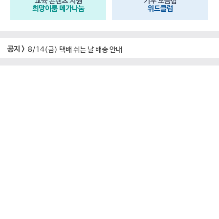
교육 콘텐츠 지원
기부 모금함
희망이룸 메가나눔
위드클럽
공지 >
8/14(금) 택배 쉬는 날 배송 안내