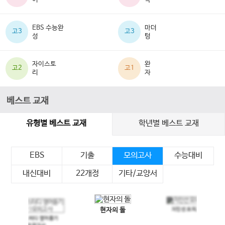
EBS 수능완
마더
고3
고3
성
텅
자이스토
완
고2
고1
리
자
베스트 교재
유형별 베스트 교재
학년별 베스트 교재
EBS
기출
모의고사
수능대비
내신대비
22개정
기타/교양서
현자의 돌
지인선 모의고사
이전 슬라이드
다음 슬라이드
메가스터디 영어듣기