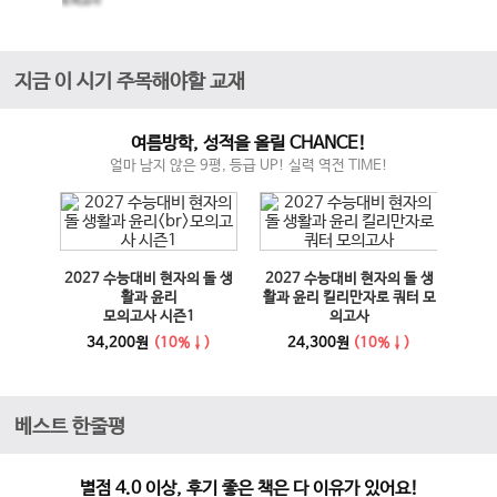
모의고사
지금 이 시기 주목해야할 교재
여름방학, 성적을 올릴 CHANCE!
얼마 남지 않은 9평, 등급 UP! 실력 역전 TIME!
매체 실
2027 수능대비 현자의 돌 생
2027 수능대비 현자의 돌 생
이전 슬라이드
다음 슬라이드
27 수
활과 윤리
활과 윤리 킬리만자로 쿼터 모
100
모의고사 시즌1
의고사
능영
사
34,200원
(10%↓)
24,300원
(10%↓)
1
베스트 한줄평
별점 4.0 이상, 후기 좋은 책은 다 이유가 있어요!