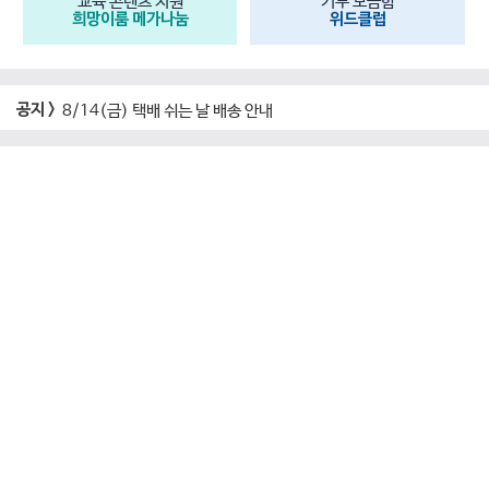
교육 콘텐츠 지원
기부 모금함
희망이룸 메가나눔
위드클럽
공지 >
8/14(금) 택배 쉬는 날 배송 안내