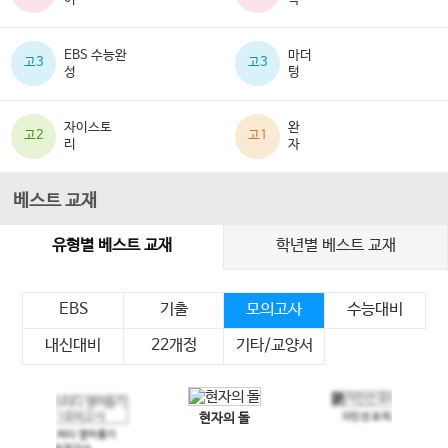
EBS 수능완
마더
고3
고3
성
텅
자이스토
완
고2
고1
리
자
베스트 교재
유형별 베스트 교재
학년별 베스트 교재
EBS
기출
모의고사
수능대비
내신대비
22개정
기타/교양서
현자의 돌
지인선 모의고사
이전 슬라이드
다음 슬라이드
메가스터디 영어듣기