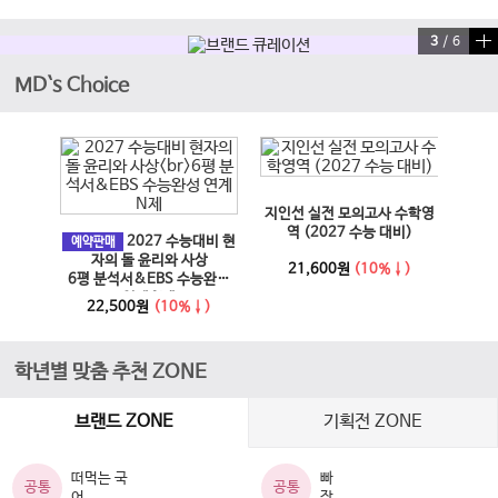
3
/
6
MD`s Choice
이전 슬라이드
다음 슬라이드
지인선 실전 모의고사 수학영
EBS
과 사회
역 (2027 수능 대비)
2027 수능대비 현
문학·
예약판매
6년)
자의 돌 윤리와 사상
21,600원
(10%↓)
6평 분석서&EBS 수능완성
↓)
1
연계 N제
22,500원
(10%↓)
학년별 맞춤 추천 ZONE
브랜드 ZONE
기획전 ZONE
떠먹는 국
빠
공통
공통
어
작