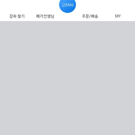
고3·N수
강좌 찾기
메가선생님
주문/배송
MY