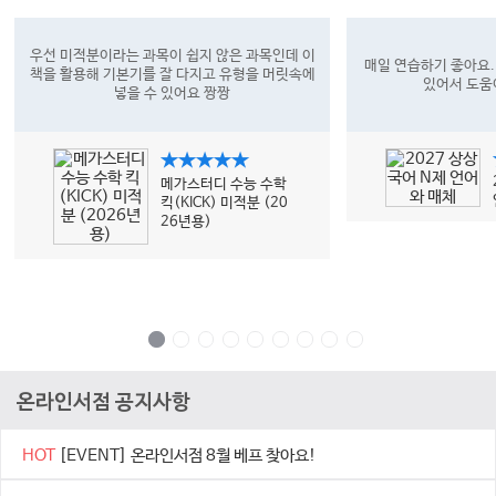
우선 미적분이라는 과목이 쉽지 않은 과목인데 이
매일 연습하기 좋아요.
책을 활용해 기본기를 잘 다지고 유형을 머릿속에
있어서 도움
넣을 수 있어요 짱짱
★★★★★
메가스터디 수능 수학
킥(KICK) 미적분 (20
26년용)
온라인서점 공지사항
HOT
[EVENT] 온라인서점 8월 베프 찾아요!