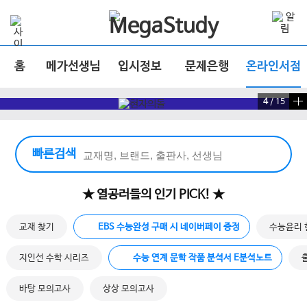
홈
메가선생님
입시정보
문제은행
온라인서점
4
/
15
빠른 검색 실행
빠른검색
★ 열공러들의 인기 PICK! ★
교재 찾기
EBS 수능완성 구매 시 네이버페이 증정
수능윤리 
지인선 수학 시리즈
수능 연계 문학 작품 분석서 E분석노트
바탕 모의고사
상상 모의고사