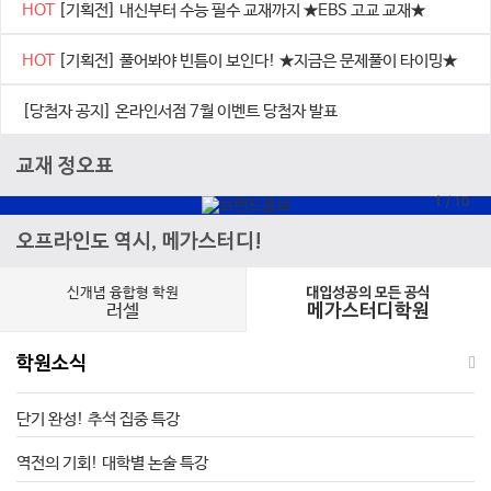
HOT
[기획전] 내신부터 수능 필수 교재까지 ★EBS 고교 교재★
HOT
[기획전] 풀어봐야 빈틈이 보인다! ★지금은 문제풀이 타이밍★
[당첨자 공지] 온라인서점 7월 이벤트 당첨자 발표
교재 정오표
1
/
10
오프라인도 역시, 메가스터디!
신개념 융합형 학원
대입성공의 모든 공식
러셀
메가스터디학원
학원소식
단기 완성! 추석 집중 특강
역전의 기회! 대학별 논술 특강