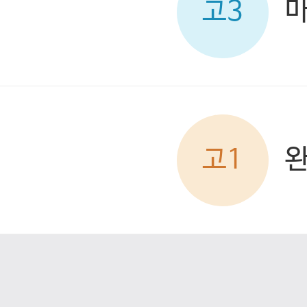
고3
고1