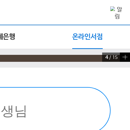
제은행
온라인서점
4
/
15
빠른 검색 실행