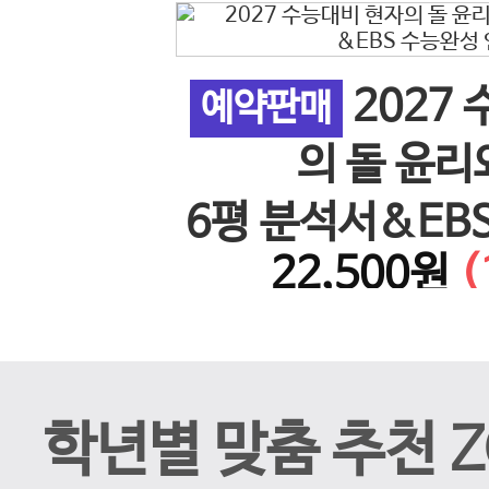
2027
 사회 5
예약판매
이전 슬라이드
의 돌 윤리
26년)
6평 분석서&EB
%↓)
22,500원
(
계 N
학년별 맞춤 추천 Z