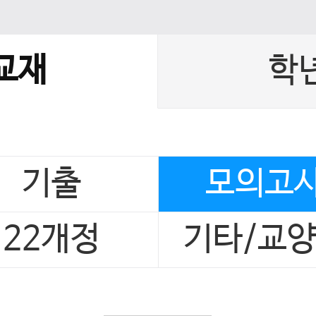
교재
학
기출
모의고
22개정
기타/교