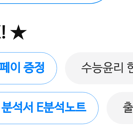
! ★
버페이 증정
수능윤리 
품 분석서 E분석노트
출