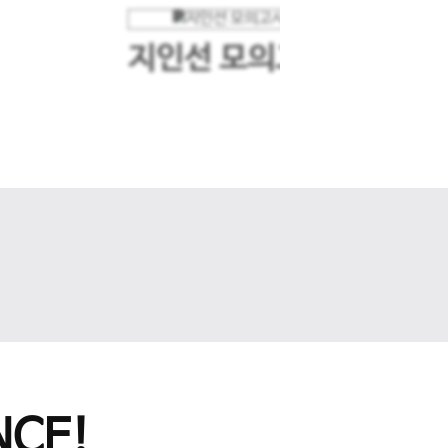
지인선 모의고사
다음 슬라이드
CE!