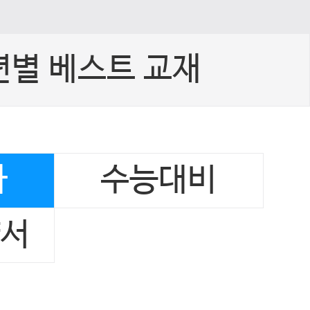
년별 베스트 교재
사
수능대비
양서