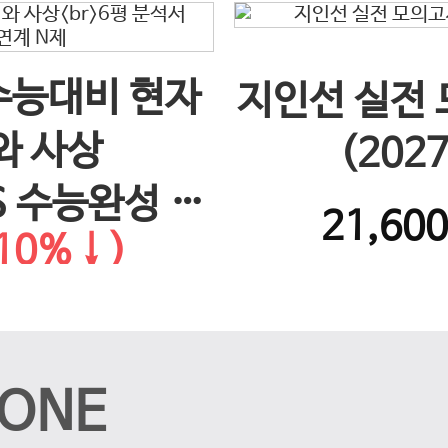
 수능대비 현자
지인선 실전
와 사상
(202
S 수능완성 연
21,60
10%↓)
제
ONE