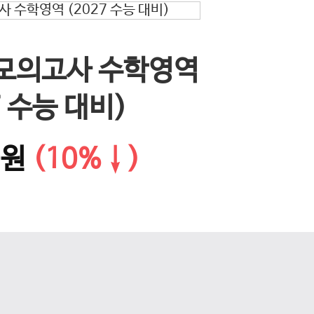
EBS 
 모의고사 수학영역
다음 슬라이드
문학·화
7 수능 대비)
0원
(10%↓)
14