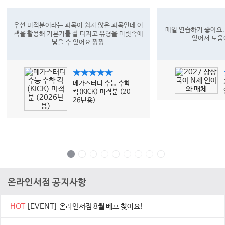
우선 미적분이라는 과목이 쉽지 않은 과목인데 이
매일 연습하기 좋아요.
책을 활용해 기본기를 잘 다지고 유형을 머릿속에
있어서 도움
넣을 수 있어요 짱짱
★★★★★
메가스터디 수능 수학
킥(KICK) 미적분 (20
26년용)
온라인서점 공지사항
HOT
[EVENT] 온라인서점 8월 베프 찾아요!