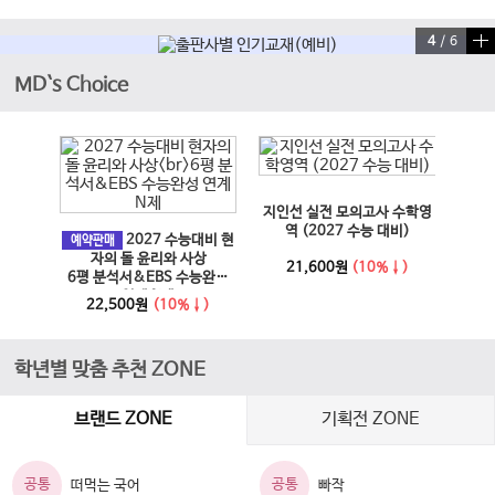
4
/
6
MD`s Choice
이전 슬라이드
다음 슬라이드
지인선 실전 모의고사 수학영
EBS
과 사회
역 (2027 수능 대비)
2027 수능대비 현
문학·
예약판매
6년)
자의 돌 윤리와 사상
21,600원
(10%↓)
6평 분석서&EBS 수능완성
↓)
1
연계 N제
22,500원
(10%↓)
학년별 맞춤 추천 ZONE
브랜드 ZONE
기획전 ZONE
공통
공통
떠먹는 국어
빠작