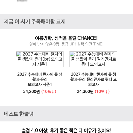
모의고사
지금 이 시기 주목해야할 교재
여름방학, 성적을 올릴 CHANCE!
얼마 남지 않은 9평, 등급 UP! 실력 역전 TIME!
매체 실
2027 수능대비 현자의 돌 생
2027 수능대비 현자의 돌 생
이전 슬라이드
다음 슬라이드
27 수
활과 윤리
활과 윤리 킬리만자로 쿼터 모
100
모의고사 시즌1
의고사
능영
사
34,200원
(10%↓)
24,300원
(10%↓)
1
베스트 한줄평
별점 4.0 이상, 후기 좋은 책은 다 이유가 있어요!