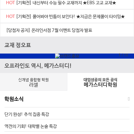
HOT
[기획전] 내신부터 수능 필수 교재까지 ★EBS 고교 교재★
HOT
[기획전] 풀어봐야 빈틈이 보인다! ★지금은 문제풀이 타이밍★
[당첨자 공지] 온라인서점 7월 이벤트 당첨자 발표
교재 정오표
1
/
10
오프라인도 역시, 메가스터디!
신개념 융합형 학원
대입성공의 모든 공식
러셀
메가스터디학원
학원소식
단기 완성! 추석 집중 특강
역전의 기회! 대학별 논술 특강