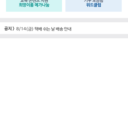
교육 콘텐츠 지원
기부 모금함
희망이룸 메가나눔
위드클럽
공지 >
8/14(금) 택배 쉬는 날 배송 안내