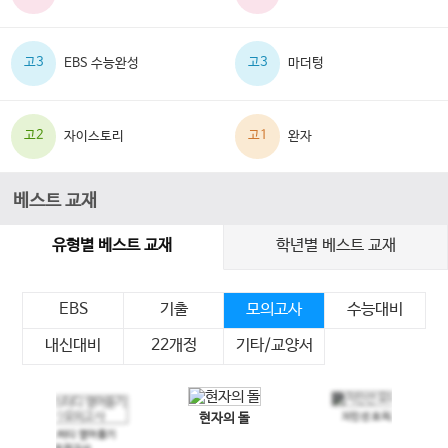
고3
고3
EBS 수능완성
마더텅
고2
고1
자이스토리
완자
베스트 교재
유형별 베스트 교재
학년별 베스트 교재
EBS
기출
모의고사
수능대비
내신대비
22개정
기타/교양서
현자의 돌
지인선 모의고사
이전 슬라이드
다음 슬라이드
메가스터디 영어듣기