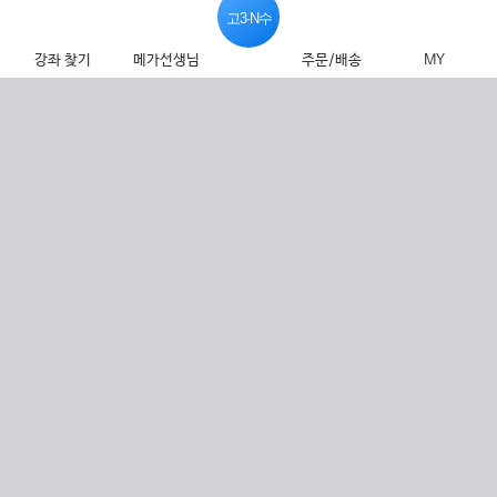
고3·N수
강좌 찾기
메가선생님
주문/배송
MY