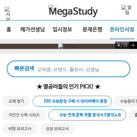
홈
메가선생님
입시정보
문제은행
온라인서점
4
/
15
빠른 검색 실행
빠른검색
★ 열공러들의 인기 PICK! ★
교재 찾기
EBS 수능완성 구매 시 네이버페이 증정
수능윤리 
지인선 수학 시리즈
수능 연계 문학 작품 분석서 E분석노트
바탕 모의고사
상상 모의고사