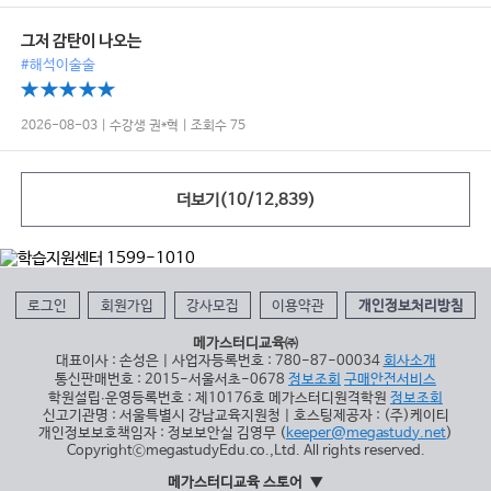
그저 감탄이 나오는
#해석이술술
2026-08-03 | 수강생 권*혁 | 조회수 75
더보기(
10
/
12,839
)
로그인
회원가입
강사모집
이용약관
개인정보처리방침
메가스터디교육㈜
대표이사 : 손성은 | 사업자등록번호 : 780-87-00034
회사소개
통신판매번호 : 2015-서울서초-0678
정보조회
구매안전서비스
학원설립∙운영등록번호 : 제10176호 메가스터디원격학원
정보조회
신고기관명 : 서울특별시 강남교육지원청 | 호스팅제공자 : (주)케이티
개인정보보호책임자 : 정보보안실 김영무 (
keeper@megastudy.net
)
CopyrightⓒmegastudyEdu.co.,Ltd. All rights reserved.
메가스터디교육 스토어