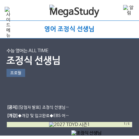
영어 조정식 선생님
수능 영어는 ALL TIME
조정식 선생님
프로필
[공지]
[당첨자 발표] 조정식 선생님
여름방학 학습다짐 이벤트
[개강]
◆개강 및 입고완료◆EBS 어휘
개강 - [2027] 의미에 유의해야 할
1
/
5
EBS 어휘