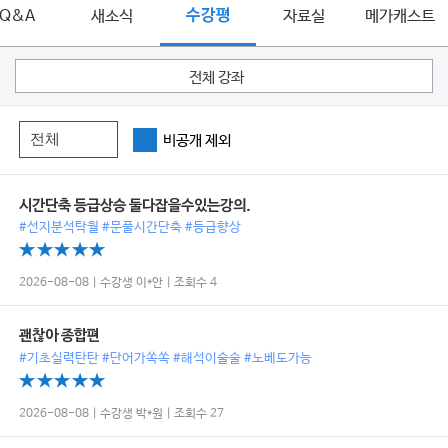
Q&A
새소식
수강평
자료실
메가캐스트
전체 강좌
비공개 제외
시간단축 등급상승 둘다잡을수있는강의.
#선지분석탁월 #문풀시간단축 #등급향상
2026-08-08 | 수강생 이*안 | 조회수 4
괜찮아 종합편
#기초실력탄탄 #단어가쏙쏙 #해석이술술 #노베도가능
2026-08-08 | 수강생 박*원 | 조회수 27