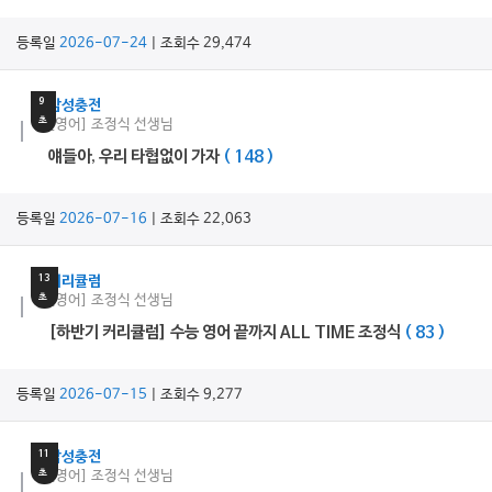
등록일
2026-07-24
| 조회수 29,474
2
분
9
감성충전
초
[영어] 조정식 선생님
얘들아, 우리 타협없이 가자
( 148 )
등록일
2026-07-16
| 조회수 22,063
21
분
13
커리큘럼
초
[영어] 조정식 선생님
[하반기 커리큘럼] 수능 영어 끝까지 ALL TIME 조정식
( 83 )
등록일
2026-07-15
| 조회수 9,277
3
분
11
감성충전
초
[영어] 조정식 선생님