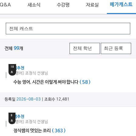
Q&A
새소식
수강평
자료실
메가캐스트
전체
99
개
8
분
18
쌤추천
초
[영어] 조정식 선생님
수능 영어, 시간은 이렇게 써야 합니다
( 58 )
등록일
2026-08-03
| 조회수 12,481
1
분
8
쌤추천
초
[영어] 조정식 선생님
정식쌤의 멋있는 쪼리
( 363 )