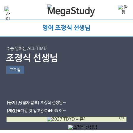
영어 조정식 선생님
수능 영어는 ALL TIME
조정식 선생님
프로필
[공지]
[당첨자 발표] 조정식 선생님
여름방학 학습다짐 이벤트
[개강]
◆개강 및 입고완료◆EBS 어휘
개강 - [2027] 의미에 유의해야 할
1
/
5
EBS 어휘