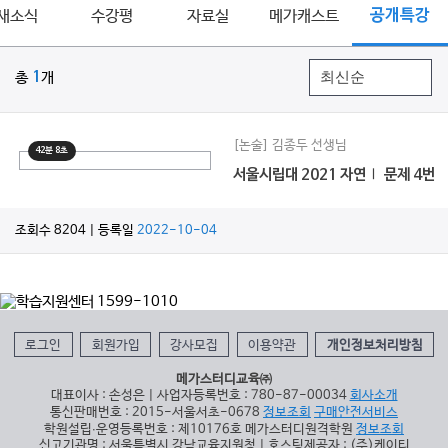
새소식
수강평
자료실
메가캐스트
공개특강
총
1
개
[논술] 김종두 선생님
42분 8초
서울시립대 2021 자연Ⅰ 문제 4번
조회수 8204 | 등록일
2022-10-04
로그인
회원가입
강사모집
이용약관
개인정보처리방침
메가스터디교육㈜
대표이사 : 손성은 | 사업자등록번호 : 780-87-00034
회사소개
통신판매번호 : 2015-서울서초-0678
정보조회
구매안전서비스
학원설립∙운영등록번호 : 제10176호 메가스터디원격학원
정보조회
신고기관명 : 서울특별시 강남교육지원청 | 호스팅제공자 : (주)케이티