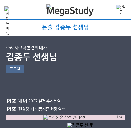
논술 김종두 선생님
수리 사고력 훈련의 대가
김종두 선생님
프로필
[개강]
[개강] 2027 실전 수리논술 길
라잡이
[개강]
[현장강의] 여름시즌 현장 실전
반 시간표
1
/
2