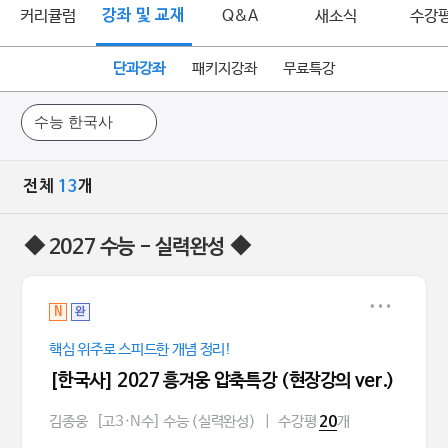
커리큘럼
강좌 및 교재
Q&A
새소식
수강
단과강좌
패키지강좌
무료특강
전체
13
개
◆ 2027 수능 - 실력완성 ◆
N
완
핵심 위주로 스피드한 개념 정리!
[한국사] 2027 흥겨웅 압축특강 (현장강의 ver.)
김종웅
[고3·N수] 수능 (실력완성)
|
수강평
개
20