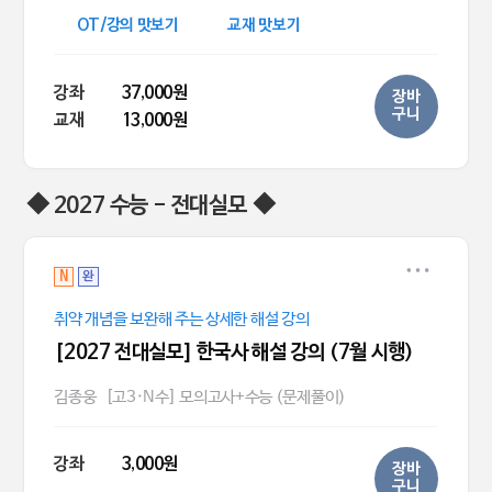
OT/강의 맛보기
교재 맛보기
강좌
37,000원
장바
구니
교재
13,000원
◆ 2027 수능 - 전대실모 ◆
N
완
취약 개념을 보완해 주는 상세한 해설 강의
[2027 전대실모] 한국사 해설 강의 (7월 시행)
김종웅
[고3·N수] 모의고사+수능 (문제풀이)
강좌
3,000원
장바
구니