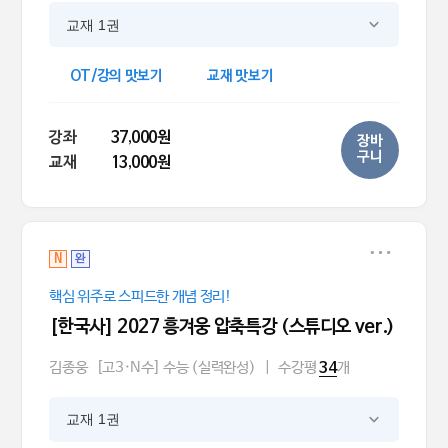
교재 1권
OT/강의 맛보기
교재 맛보기
강좌
37,000원
장바
구니
교재
13,000원
N
완
핵심 위주로 스피드한 개념 정리!
[한국사] 2027 흥겨웅 압축특강 (스튜디오 ver.)
김종웅
[고3·N수] 수능 (실력완성)
|
수강평
개
34
교재 1권