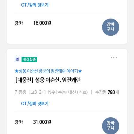
OT/강의 맛보기
강좌
16,000원
장바
구니
완
내신집중
★성웅 이순신장군의 임진왜란 이야기★
[대웅전] 성웅 이순신, 임진왜란
김종웅
[고3·2·1·N수] 수능+내신 (기초)
|
수강평
개
793
OT/강의 맛보기
강좌
31,000원
장바
구니