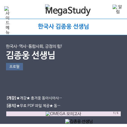
한국사 김종웅 선생님
한국사·역사·통합사회, 긍정의 힘!
김종웅 선생님
프로필
[개강]
★개강★ 흥겨웅 동아시아사/
세계사 압축 특강 개강 안내
[공지]
★무료 PDF 파일 제공★ 동아
시아사/세계사 기출문제집 PDF 다운
1
/
5
받는 방법