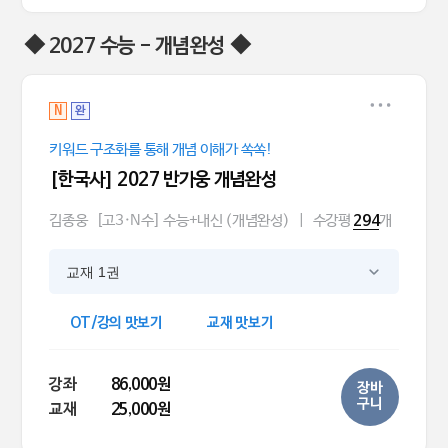
◆ 2027 수능 - 개념완성 ◆
N
완
키워드 구조화를 통해 개념 이해가 쏙쏙!
[한국사] 2027 반가웅 개념완성
김종웅
[고3·N수] 수능+내신 (개념완성)
|
수강평
개
294
교재 1권
OT/강의 맛보기
교재 맛보기
강좌
86,000원
장바
구니
교재
25,000원