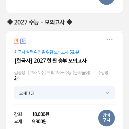
◆ 2027 수능 - 모의고사 ◆
N
완
한국사 실력 확인을 위한 모의고사 5회분!
[한국사] 2027 한 판 승부 모의고사
김종웅
[고3·N수] 모의고사+수능 (문제풀이)
|
수강평
개
2
교재 1권
강좌
18,000원
장바
구니
교재
9,900원