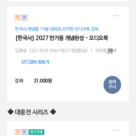
N
완
한국사 개념을 15분 내외로 요약한 오디오북 강좌
[한국사] 2027 반가웅 개념완성 - 오디오북
김종웅
[고3·N수] 수능+내신 (개념완성)
|
수강평
개
38
OT/강의 맛보기
강좌
31,000원
장바
구니
◆ 대웅전 시리즈 ◆
N
완
내신집중