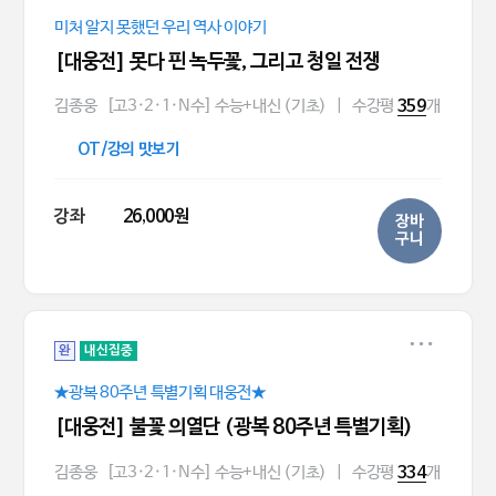
미처 알지 못했던 우리 역사 이야기
[대웅전] 못다 핀 녹두꽃, 그리고 청일 전쟁
김종웅
[고3·2·1·N수] 수능+내신 (기초)
|
수강평
개
359
OT/강의 맛보기
강좌
26,000원
장바
구니
완
내신집중
★광복 80주년 특별기획 대웅전★
[대웅전] 불꽃 의열단 (광복 80주년 특별기획)
김종웅
[고3·2·1·N수] 수능+내신 (기초)
|
수강평
개
334