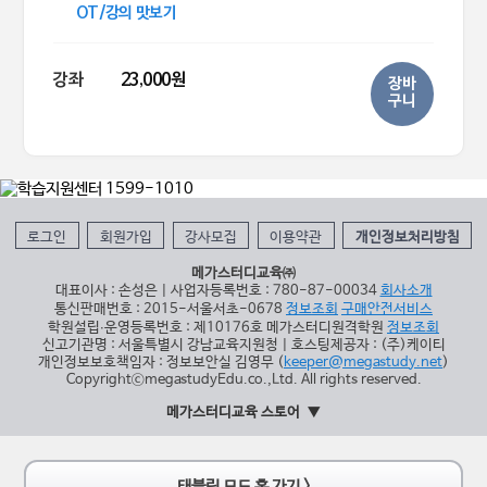
OT/강의 맛보기
강좌
23,000원
장바
구니
로그인
회원가입
강사모집
이용약관
개인정보처리방침
메가스터디교육㈜
대표이사 : 손성은 | 사업자등록번호 : 780-87-00034
회사소개
통신판매번호 : 2015-서울서초-0678
정보조회
구매안전서비스
학원설립∙운영등록번호 : 제10176호 메가스터디원격학원
정보조회
신고기관명 : 서울특별시 강남교육지원청 | 호스팅제공자 : (주)케이티
개인정보보호책임자 : 정보보안실 김영무 (
keeper@megastudy.net
)
CopyrightⓒmegastudyEdu.co.,Ltd. All rights reserved.
메가스터디교육 스토어
태블릿 모드 홈 가기 >