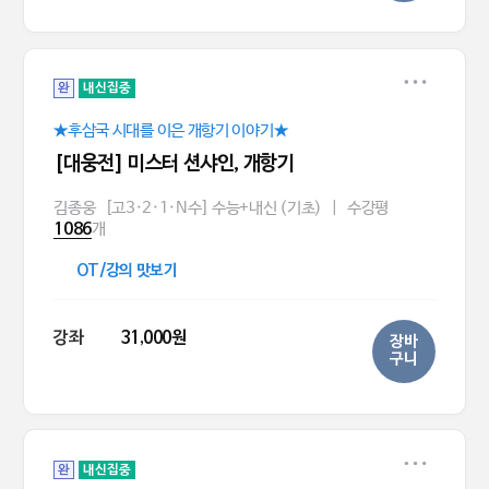
완
내신집중
★후삼국 시대를 이은 개항기 이야기★
[대웅전] 미스터 션샤인, 개항기
김종웅
[고3·2·1·N수] 수능+내신 (기초)
|
수강평
개
1086
OT/강의 맛보기
강좌
31,000원
장바
구니
완
내신집중