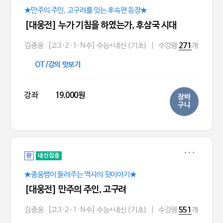
★만주의 주인, 고구려를 잇는 후속편 등장★
[대웅전] 누가 기침을 하였는가, 후삼국 시대
김종웅
[고3·2·1·N수] 수능+내신 (기초)
|
수강평
개
271
OT/강의 맛보기
강좌
19,000원
장바
구니
완
내신집중
★종웅쌤이 들려주는 역사의 뒷이야기★
[대웅전] 만주의 주인, 고구려
김종웅
[고3·2·1·N수] 수능+내신 (기초)
|
수강평
개
551