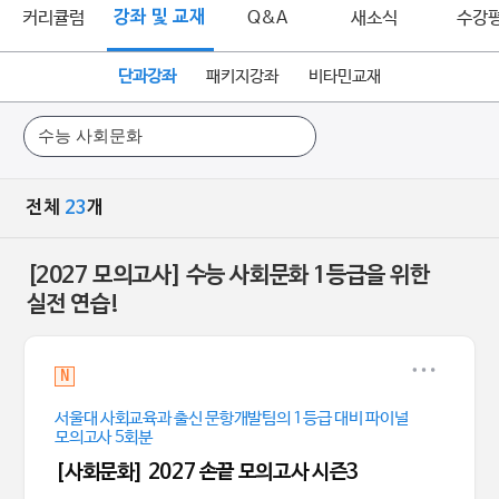
커리큘럼
강좌 및 교재
Q&A
새소식
수강
단과강좌
패키지강좌
비타민교재
전체
23
개
[2027 모의고사] 수능 사회문화 1등급을 위한
실전 연습!
N
서울대 사회교육과 출신 문항개발팀의 1등급 대비 파이널
모의고사 5회분
[사회문화] 2027 손끝 모의고사 시즌3