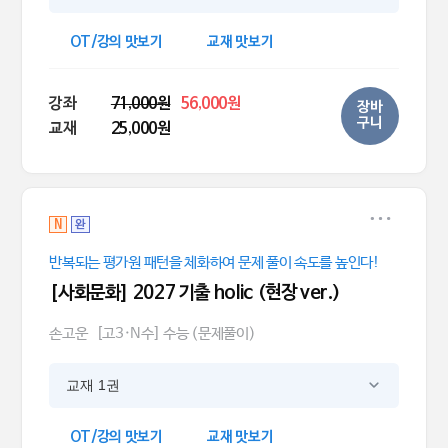
OT/강의 맛보기
교재 맛보기
강좌
71,000원
56,000원
장바
구니
교재
25,000원
N
완
반복되는 평가원 패턴을 체화하여 문제 풀이 속도를 높인다!
[사회문화] 2027 기출 holic (현장 ver.)
손고운
[고3·N수] 수능 (문제풀이)
교재 1권
OT/강의 맛보기
교재 맛보기