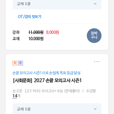
교재 1권
OT/강의 맛보기
강좌
11,000원
8,000원
장바
구니
교재
10,000원
N
완
손끝 모의고사 시즌1으로 손쉽게 목표 등급 달성
[사회문화] 2027 손끝 모의고사 시즌1
손고운
[고3·N수] 모의고사+수능 (문제풀이)
|
수강평
개
14
교재 1권