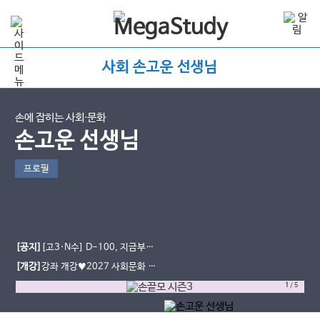
사회 손고운 선생님
손에 잡히는 사회∙문화
손고운 선생님
프로필
[공지]
[고3·N수] D-100, 지금부터
가 중요합니다｜9평·수능까지 사회문
[개강]
강좌 개강♥2027 사회문화 손
화 학습법
끝 모의고사 시즌3
1
/
5