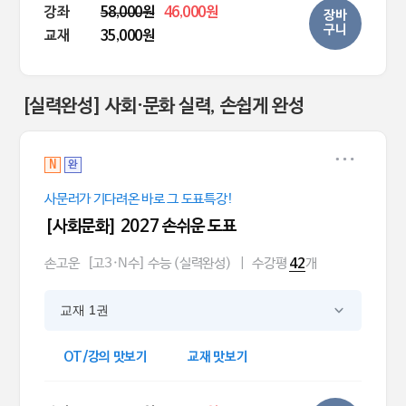
강좌
58,000원
46,000원
장바
구니
교재
35,000원
[실력완성] 사회·문화 실력, 손쉽게 완성
N
완
사문러가 기다려온 바로 그 도표특강!
[사회문화] 2027 손쉬운 도표
손고운
[고3·N수] 수능 (실력완성)
|
수강평
개
42
교재 1권
OT/강의 맛보기
교재 맛보기