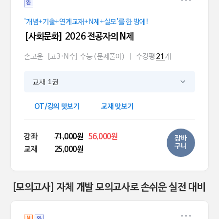
완
'개념+기출+연계교재+N제+실모'를 한 방에!
[사회문화] 2026 전공자의 N제
손고운
[고3·N수] 수능 (문제풀이)
|
수강평
개
21
교재 1권
OT/강의 맛보기
교재 맛보기
강좌
71,000원
56,000원
장바
구니
교재
25,000원
[모의고사] 자체 개발 모의고사로 손쉬운 실전 대비
N
완