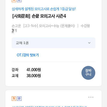
섬세하게 설계된 모의고사로 손쉽게 1등급 달성!
[사회문화] 손끝 모의고사 시즌4
손고운
[고3·N수] 모의고사+수능 (문제풀이)
|
수강평
개
3
교재 1권
OT/강의 맛보기
강좌
41,000원
장바
구니
교재
38,000원
N
완