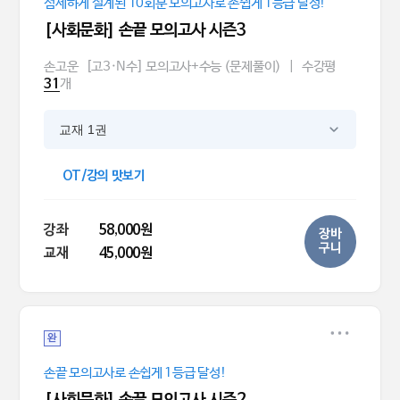
섬세하게 설계된 10회분 모의고사로 손쉽게 1등급 달성!
[사회문화] 손끝 모의고사 시즌3
손고운
[고3·N수] 모의고사+수능 (문제풀이)
|
수강평
개
31
교재 1권
OT/강의 맛보기
강좌
58,000원
장바
구니
교재
45,000원
완
손끝 모의고사로 손쉽게 1등급 달성!
[사회문화] 손끝 모의고사 시즌2