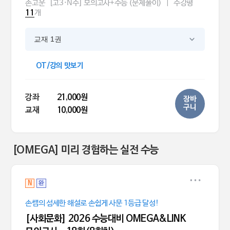
손고운
[고3·N수] 모의고사+수능 (문제풀이)
|
수강평
개
11
교재 1권
OT/강의 맛보기
강좌
21,000원
장바
구니
교재
10,000원
[OMEGA] 미리 경험하는 실전 수능
N
완
손쌤의 섬세한 해설로 손쉽게 사문 1등급 달성!
[사회문화] 2026 수능대비 OMEGA&LINK