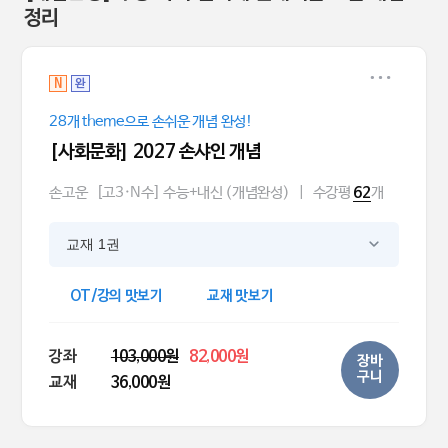
정리
N
완
28개 theme으로 손쉬운 개념 완성!
[사회문화] 2027 손샤인 개념
손고운
[고3·N수] 수능+내신 (개념완성)
|
수강평
개
62
교재 1권
OT/강의 맛보기
교재 맛보기
강좌
103,000원
82,000원
장바
구니
교재
36,000원