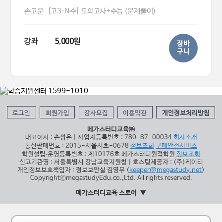
손고운
[고3·N수] 모의고사+수능 (문제풀이)
강좌
5,000원
장바
구니
로그인
회원가입
강사모집
이용약관
개인정보처리방침
메가스터디교육㈜
대표이사 : 손성은 | 사업자등록번호 : 780-87-00034
회사소개
통신판매번호 : 2015-서울서초-0678
정보조회
구매안전서비스
학원설립∙운영등록번호 : 제10176호 메가스터디원격학원
정보조회
신고기관명 : 서울특별시 강남교육지원청 | 호스팅제공자 : (주)케이티
개인정보보호책임자 : 정보보안실 김영무 (
keeper@megastudy.net
)
CopyrightⓒmegastudyEdu.co.,Ltd. All rights reserved.
메가스터디교육 스토어