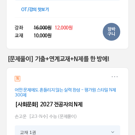
OT/강의 맛보기
강좌
16,000원
12,000원
장바
구니
교재
10,000원
[문제풀이] 기출+연계교재+N제를 한 방에!
N
어떤 문제에도 흔들리지 않는 실력 완성 - 평가원 스타일 N제
300제
[사회문화] 2027 전공자의 N제
손고운
[고3·N수] 수능 (문제풀이)
교재 1권