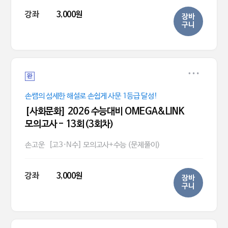
강좌
3,000원
장바
구니
완
손쌤의 섬세한 해설로 손쉽게 사문 1등급 달성!
[사회문화] 2026 수능대비 OMEGA&LINK
모의고사 - 13회(3회차)
손고운
[고3·N수] 모의고사+수능 (문제풀이)
강좌
3,000원
장바
구니