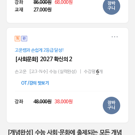
강좌
86,000원
68,000원
장바
구니
교재
27,000원
N
완
고운쌤과 손쉽게 2등급 달성!
[사회문화] 2027 확신의 2
손고운
[고3·N수] 수능 (실력완성)
|
수강평
개
6
OT/강의 맛보기
강좌
48,000원
38,000원
장바
구니
[개념완성] 수능 사회·문화에 출제되는 모든 개념