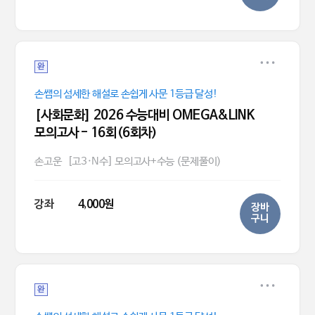
완
손쌤의 섬세한 해설로 손쉽게 사문 1등급 달성!
[사회문화] 2026 수능대비 OMEGA&LINK
모의고사 - 16회(6회차)
손고운
[고3·N수] 모의고사+수능 (문제풀이)
강좌
4,000원
장바
구니
완