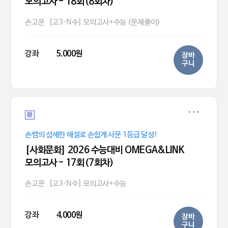
모의고사 - 18회(8회차)
손고운
[고3·N수] 모의고사+수능 (문제풀이)
강좌
5,000원
장바
구니
완
손쌤의 섬세한 해설로 손쉽게 사문 1등급 달성!
[사회문화] 2026 수능대비 OMEGA&LINK
모의고사 - 17회(7회차)
손고운
[고3·N수] 모의고사+수능
강좌
4,000원
장바
구니