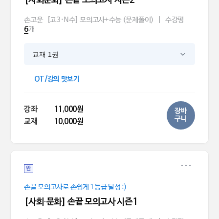
손고운
[고3·N수] 모의고사+수능 (문제풀이)
|
수강평
개
6
교재 1권
OT/강의 맛보기
강좌
11,000원
장바
구니
교재
10,000원
완
손끝 모의고사로 손쉽게 1등급 달성 :)
[사회·문화] 손끝 모의고사 시즌1