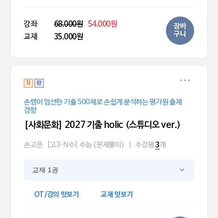
강좌
68,000원
54,000원
장바
구니
교재
35,000원
N
완
손쌤이 엄선한 기출 500제로 손쉽게 분석하는 평가원 출제
경향
[사회문화] 2027 기출 holic (스튜디오 ver.)
손고운
[고3·N수] 수능 (문제풀이)
|
수강평
개
3
교재 1권
OT/강의 맛보기
교재 맛보기