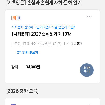
[기초입문] 손샘과 손쉽게 사회·문화 열기
N
완
사회문화 선택이 고민이라면? 지금 손쉽게 확인!
[사회문화] 2027 손쉬운 기초 10강
손고운
[고3·N수] 수능+내신 (기초)
|
수강평
개
8
OT/강의 맛보기
강좌
34,000원
장바
구니
[2026 강좌 모음]