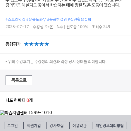
수 있도록 구성해놔서 기출을 두 번 돌릴 수 있었습니다. 꼼꼼하고 알찬
강의만큼 해설지도 좋아서 학습하는 데에 정말 많은 도움이 됐습니다.
#스토리맛집 #문풀노하우 #꼼꼼한설명 #실전활용꿀팁
2025-07-17 | 수강생 오*윤 | N수 | 진도율 100% | 조회수 249
종합평가
* 위의 수강후기는 수강생의 의견과 작성 당시 상태를 의미합니다.
목록으로
나도 한마디
0
개
로그인
회원가입
강사모집
이용약관
개인정보처리방침