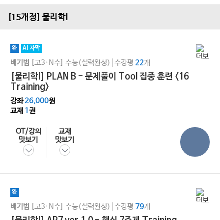
[15개정] 물리학l
완
AI 자막
[고3·N수]
수능(실력완성)
수강평
개
배기범
22
[물리학I] PLAN B - 문제풀이 Tool 집중 훈련 <16
Training>
강좌
26,000
원
교재
1
권
OT/강의
교재
맛보기
맛보기
완
[고3·N수]
수능(실력완성)
수강평
개
배기범
79