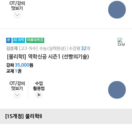
OT/강의
맛보기
완
AI 자막
여름대특강
[고3·N수]
수능(실력완성)
수강평
개
김성재
32
[물리학I] 역학신공 시즌1 (선빵의기술)
강좌
35,000
원
교재
1
권
OT/강의
수업
맛보기
활용법
[15개정] 물리학ll