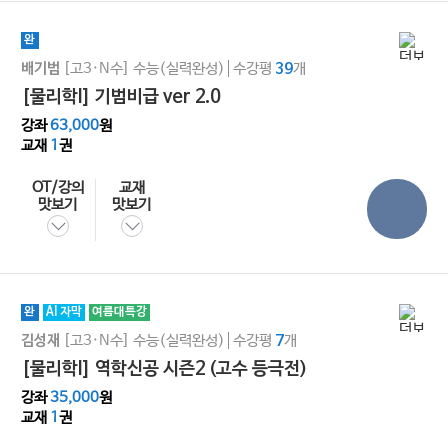
완
[고3·N수]
수능(실력완성)
수강평
개
배기범
39
[물리학l] 기범비급 ver 2.0
강좌
63,000
원
교재
1
권
OT/강의
교재
맛보기
맛보기
완
AI 자막
여름대특강
[고3·N수]
수능(실력완성)
수강평
개
김성재
7
[물리학I] 역학신공 시즌2 (고수 등극전)
강좌
35,000
원
교재
1
권