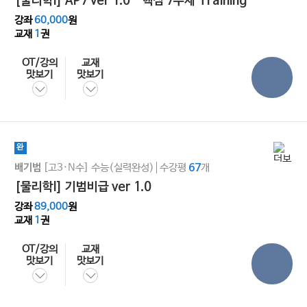
[물리학l] AP7 ver 1.0 - 핵심 7주제 Training
강좌
60,000
원
교재
1
권
OT/강의
교재
맛보기
맛보기
완
[고3·N수]
수능(실력완성)
수강평
개
배기범
67
[물리학l] 기범비급 ver 1.0
강좌
89,000
원
교재
1
권
OT/강의
교재
맛보기
맛보기