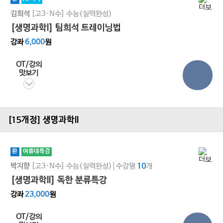
[고3·N수]
수능(실력완성)
김희석
[생명과학I] 팀희석 트레이닝법
강좌
6,000
원
OT/강의
맛보기
[15개정] 생명과학ll
완
여름대특강
[고3·N수]
수능(실력완성)
수강평
개
박지향
10
[생명과학ll] 독한 분류특강
강좌
23,000
원
OT/강의