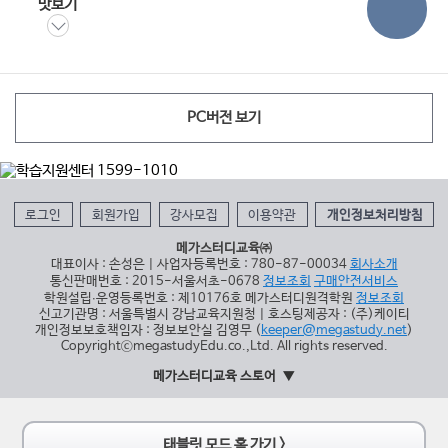
맛보기
PC버전 보기
로그인
회원가입
강사모집
이용약관
개인정보처리방침
메가스터디교육㈜
대표이사 : 손성은 | 사업자등록번호 : 780-87-00034
회사소개
통신판매번호 : 2015-서울서초-0678
정보조회
구매안전서비스
학원설립∙운영등록번호 : 제10176호 메가스터디원격학원
정보조회
신고기관명 : 서울특별시 강남교육지원청 | 호스팅제공자 : (주)케이티
개인정보보호책임자 : 정보보안실 김영무 (
keeper@megastudy.net
)
CopyrightⓒmegastudyEdu.co.,Ltd. All rights reserved.
메가스터디교육 스토어
태블릿 모드 홈 가기 >