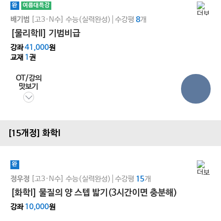
완
여름대특강
[고3·N수]
수능(실력완성)
수강평
개
배기범
8
[물리학ll] 기범비급
강좌
41,000
원
교재
1
권
OT/강의
맛보기
[15개정] 화학l
완
[고3·N수]
수능(실력완성)
수강평
개
정우정
15
[화학l] 물질의 양 스텝 밟기(3시간이면 충분해)
강좌
10,000
원