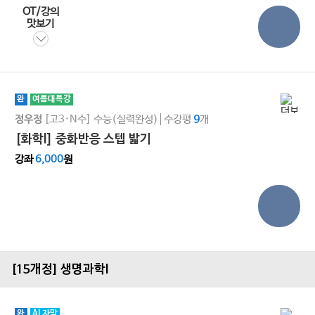
OT/강의
맛보기
완
여름대특강
[고3·N수]
수능(실력완성)
수강평
개
정우정
9
[화학I] 중화반응 스텝 밟기
강좌
6,000
원
[15개정] 생명과학l
완
AI 자막