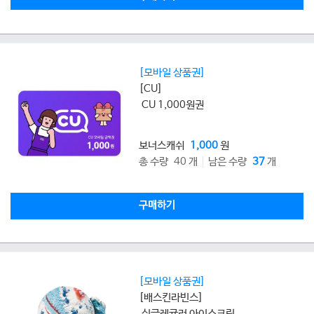
[모바일 상품권]
[CU]
CU 1,000원권
보너스캐쉬
1,000
원
총 수량 40 개
남은 수량
37
개
구매하기
[모바일 상품권]
[배스킨라빈스]
싱글레귤러 아이스크림