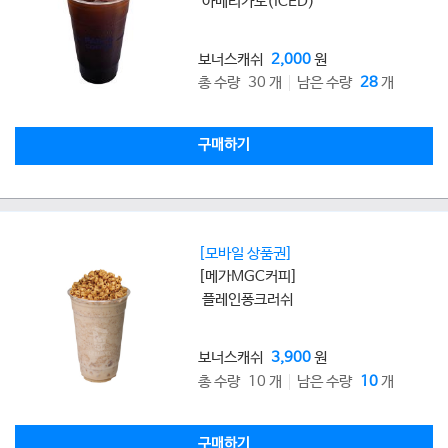
아메리카노(ICED)
보너스캐쉬
2,000
원
총 수량 30 개
남은 수량
28
개
구매하기
[모바일 상품권]
[메가MGC커피]
플레인퐁크러쉬
보너스캐쉬
3,900
원
총 수량 10 개
남은 수량
10
개
구매하기