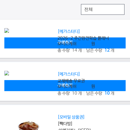
[메가스터디]
2026-2 주간완전학습 플래너
구매하기
보너스캐쉬
8,000
원
총 수량 14 개
남은 수량
12
개
[메가스터디]
교재배송 무료권
구매하기
보너스캐쉬
2,800
원
총 수량 10 개
남은 수량
10
개
[모바일 상품권]
[빽다방]