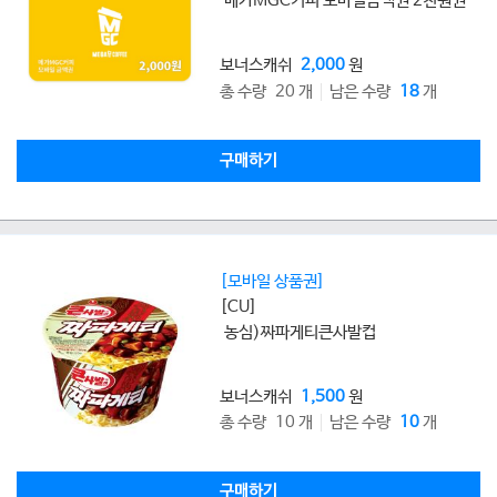
메가MGC커피 모바일금액권 2천원권
보너스캐쉬
2,000
원
총 수량 20 개
남은 수량
18
개
구매하기
[모바일 상품권]
[CU]
농심)짜파게티큰사발컵
보너스캐쉬
1,500
원
총 수량 10 개
남은 수량
10
개
구매하기