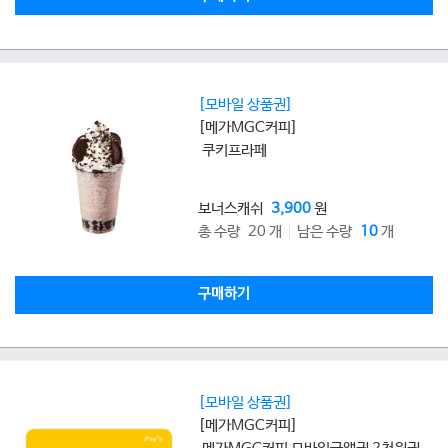
[모바일 상품권]
[메가MGC커피]
쿠키프라페
보너스캐쉬
3,900
원
총 수량 20 개
남은 수량
10
개
구매하기
[모바일 상품권]
[메가MGC커피]