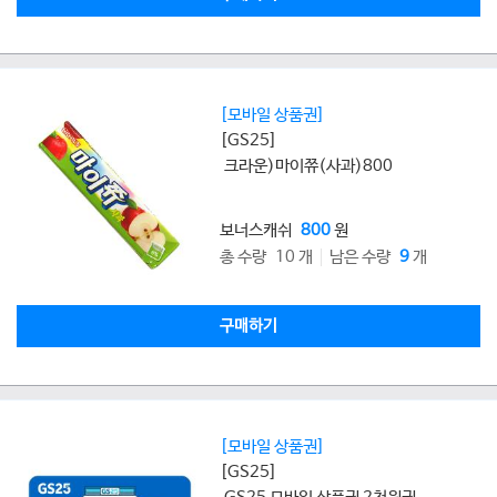
[모바일 상품권]
[GS25]
크라운)마이쮸(사과)800
보너스캐쉬
800
원
총 수량 10 개
남은 수량
9
개
구매하기
[모바일 상품권]
[GS25]