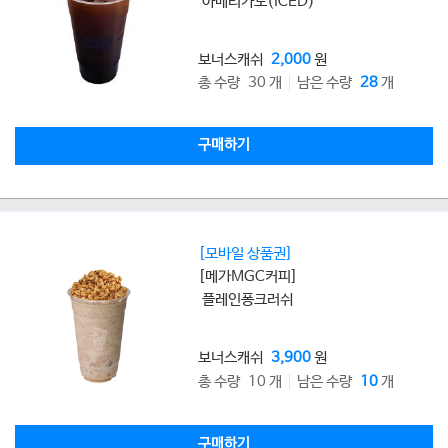
아메리카노(ICED)
보너스캐쉬
2,000
원
총 수량 30 개
남은 수량
28
개
구매하기
[모바일 상품권]
[메가MGC커피]
플레인퐁크러쉬
보너스캐쉬
3,900
원
총 수량 10 개
남은 수량
10
개
구매하기