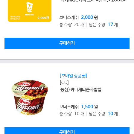
메가MGC커피 모바일금액권 2천원권
보너스캐쉬
2,000
원
총 수량 20 개
남은 수량
17
개
구매하기
[모바일 상품권]
[CU]
농심)짜파게티큰사발컵
보너스캐쉬
1,500
원
총 수량 10 개
남은 수량
10
개
구매하기