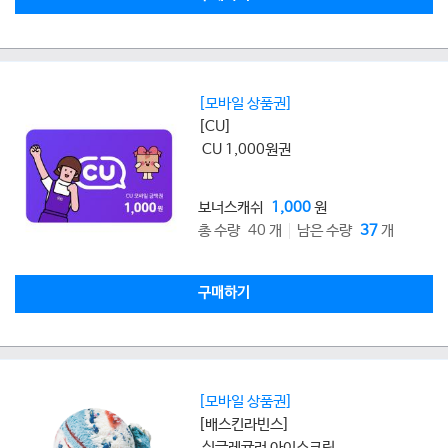
[모바일 상품권]
[CU]
CU 1,000원권
보너스캐쉬
1,000
원
총 수량 40 개
남은 수량
37
개
구매하기
[모바일 상품권]
[배스킨라빈스]
싱글레귤러 아이스크림