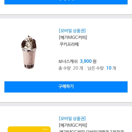
[모바일 상품권]
[메가MGC커피]
쿠키프라페
보너스캐쉬
3,900
원
총 수량 20 개
남은 수량
10
개
구매하기
[모바일 상품권]
[메가MGC커피]