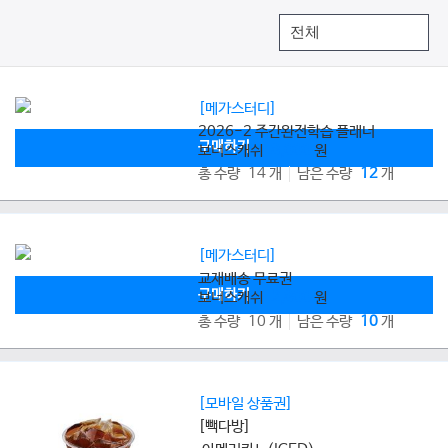
[메가스터디]
2026-2 주간완전학습 플래너
구매하기
보너스캐쉬
8,000
원
총 수량 14 개
남은 수량
12
개
[메가스터디]
교재배송 무료권
구매하기
보너스캐쉬
2,800
원
총 수량 10 개
남은 수량
10
개
[모바일 상품권]
[빽다방]