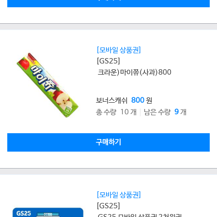
[모바일 상품권]
[GS25]
크라운)마이쮸(사과)800
보너스캐쉬
800
원
총 수량 10 개
남은 수량
9
개
구매하기
[모바일 상품권]
[GS25]