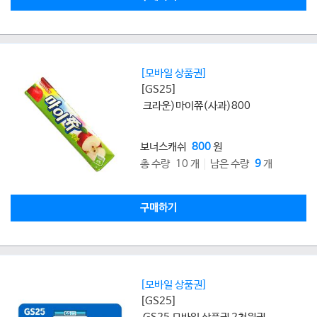
[모바일 상품권]
[GS25]
크라운)마이쮸(사과)800
보너스캐쉬
800
원
총 수량 10 개
남은 수량
9
개
구매하기
[모바일 상품권]
[GS25]