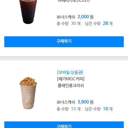
아메리카노(ICED)
보너스캐쉬
2,000
원
총 수량 30 개
남은 수량
28
개
구매하기
[모바일 상품권]
[메가MGC커피]
플레인퐁크러쉬
보너스캐쉬
3,900
원
총 수량 10 개
남은 수량
10
개
구매하기