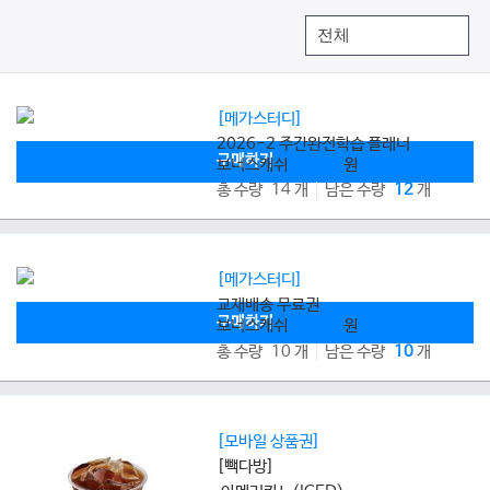
[메가스터디]
2026-2 주간완전학습 플래너
구매하기
보너스캐쉬
8,000
원
총 수량 14 개
남은 수량
12
개
[메가스터디]
교재배송 무료권
구매하기
보너스캐쉬
2,800
원
총 수량 10 개
남은 수량
10
개
[모바일 상품권]
[빽다방]