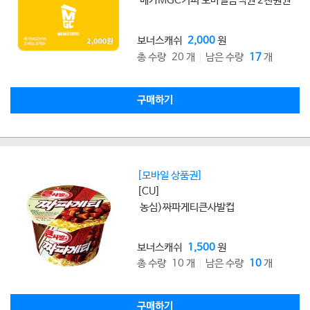
메가MGC커피 모바일금액권 2천원권
보너스캐쉬
2,000
원
총 수량 20 개
남은 수량
17
개
구매하기
[모바일 상품권]
[CU]
농심)짜파게티큰사발컵
보너스캐쉬
1,500
원
총 수량 10 개
남은 수량
10
개
구매하기