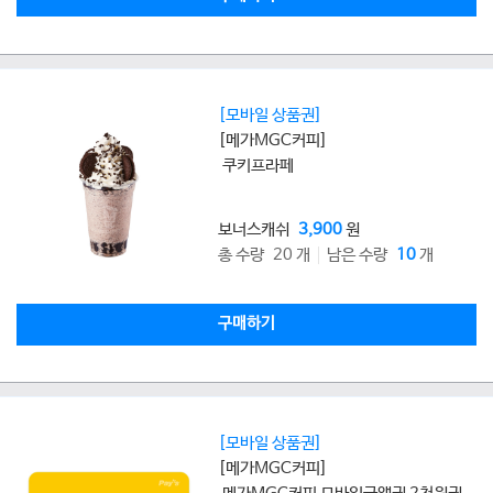
[모바일 상품권]
[메가MGC커피]
쿠키프라페
보너스캐쉬
3,900
원
총 수량 20 개
남은 수량
10
개
구매하기
[모바일 상품권]
[메가MGC커피]