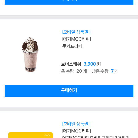
[모바일 상품권]
[메가MGC커피]
쿠키프라페
보너스캐쉬
3,900
원
총 수량 20 개
남은 수량
7
개
구매하기
[모바일 상품권]
[메가MGC커피]