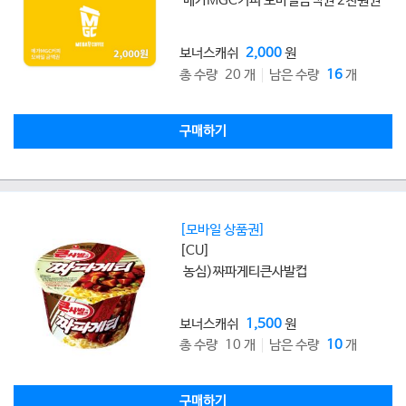
메가MGC커피 모바일금액권 2천원권
보너스캐쉬
2,000
원
총 수량 20 개
남은 수량
16
개
구매하기
[모바일 상품권]
[CU]
농심)짜파게티큰사발컵
보너스캐쉬
1,500
원
총 수량 10 개
남은 수량
10
개
구매하기