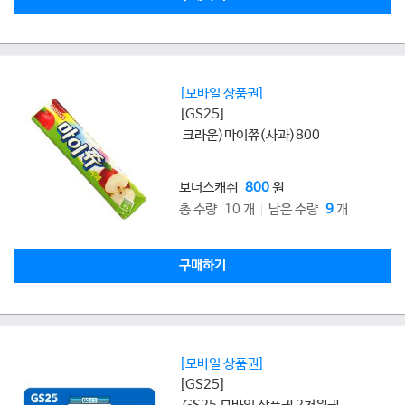
[모바일 상품권]
[GS25]
크라운)마이쮸(사과)800
보너스캐쉬
800
원
총 수량 10 개
남은 수량
9
개
구매하기
[모바일 상품권]
[GS25]