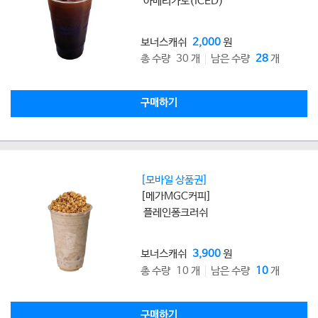
아메리카노(ICED)
보너스캐쉬
2,000
원
총 수량 30 개
남은 수량
28
개
구매하기
[모바일 상품권]
[메가MGC커피]
플레인퐁크러쉬
보너스캐쉬
3,900
원
총 수량 10 개
남은 수량
10
개
구매하기