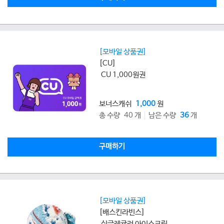
[모바일 상품권]
[CU]
CU 1,000원권
보너스캐쉬
1,000
원
총 수량 40 개
남은 수량
36
개
구매하기
[모바일 상품권]
[배스킨라빈스]
싱글레귤러 아이스크림