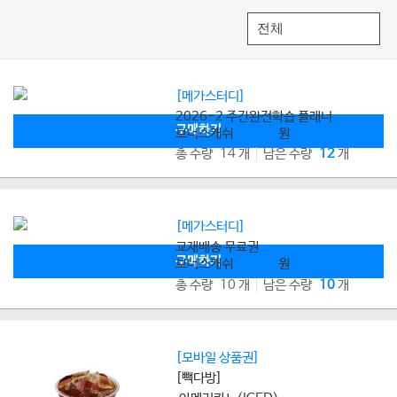
[메가스터디]
2026-2 주간완전학습 플래너
구매하기
보너스캐쉬
8,000
원
총 수량 14 개
남은 수량
12
개
[메가스터디]
교재배송 무료권
구매하기
보너스캐쉬
2,800
원
총 수량 10 개
남은 수량
10
개
[모바일 상품권]
[빽다방]