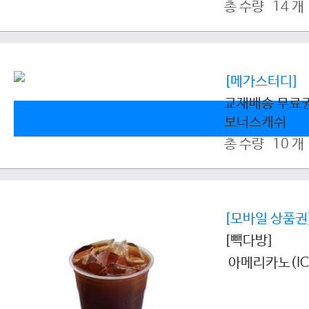
총 수량 14 개
[메가스터디]
교재배송 무료
보너스캐쉬
2
총 수량 10 개
[모바일 상품권
[빽다방]
아메리카노(IC