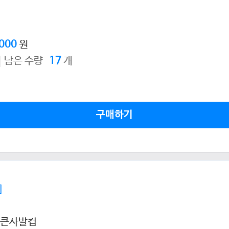
,000
원
남은 수량
17
개
구매하기
]
티큰사발컵