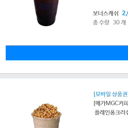
보너스캐쉬
2
총 수량 30 개
[모바일 상품권
[메가MGC커피
플레인퐁크러