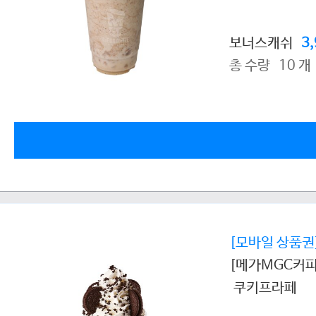
보너스캐쉬
3
총 수량 10 개
[모바일 상품권
[메가MGC커피
쿠키프라페