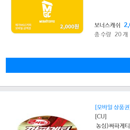
보너스캐쉬
2
총 수량 20 개
[모바일 상품권
[CU]
농심)짜파게