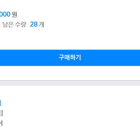
,000
원
남은 수량
28
개
구매하기
]
]
쉬