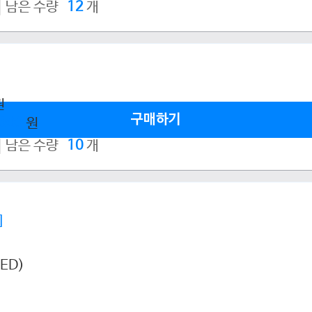
남은 수량
12
개
권
구매하기
,800
원
남은 수량
10
개
]
ED)