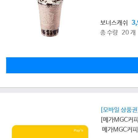
보너스캐쉬
3
총 수량 20 개
[모바일 상품권
[메가MGC커피
메가MGC커피