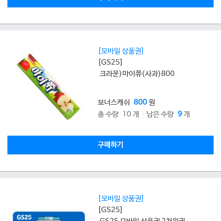
[모바일 상품권]
[GS25]
크라운)마이쮸(사과)800
보너스캐쉬
800
원
총 수량 10 개
남은 수량
9
개
구매하기
[모바일 상품권]
[GS25]