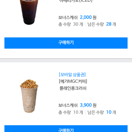
아메리카노(ICED)
보너스캐쉬
2,000
원
총 수량 30 개
남은 수량
28
개
구매하기
[모바일 상품권]
[메가MGC커피]
플레인퐁크러쉬
보너스캐쉬
3,900
원
총 수량 10 개
남은 수량
10
개
구매하기