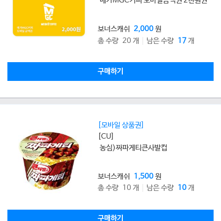
메가MGC커피 모바일금액권 2천원권
보너스캐쉬
2,000
원
총 수량 20 개
남은 수량
17
개
구매하기
[모바일 상품권]
[CU]
농심)짜파게티큰사발컵
보너스캐쉬
1,500
원
총 수량 10 개
남은 수량
10
개
구매하기