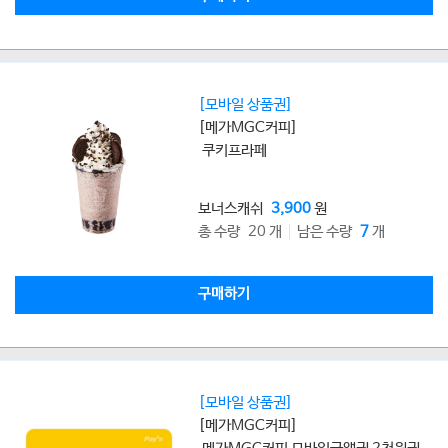
[모바일 상품권]
[메가MGC커피]
쿠키프라페
보너스캐쉬
3,900
원
총 수량 20 개
남은 수량
7
개
구매하기
[모바일 상품권]
[메가MGC커피]