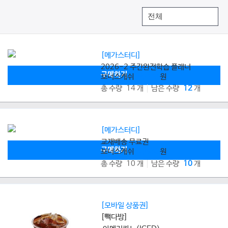
[메가스터디]
2026-2 주간완전학습 플래너
구매하기
보너스캐쉬
8,000
원
총 수량 14 개
남은 수량
12
개
[메가스터디]
교재배송 무료권
구매하기
보너스캐쉬
2,800
원
총 수량 10 개
남은 수량
10
개
[모바일 상품권]
[빽다방]