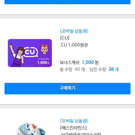
[모바일 상품권]
[CU]
CU 1,000원권
보너스캐쉬
1,000
원
총 수량 40 개
남은 수량
36
개
구매하기
[모바일 상품권]
[배스킨라빈스]
싱글레귤러 아이스크림