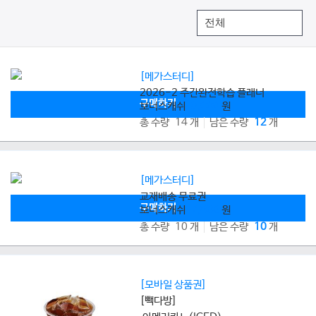
[메가스터디]
2026-2 주간완전학습 플래너
구매하기
보너스캐쉬
8,000
원
총 수량 14 개
남은 수량
12
개
[메가스터디]
교재배송 무료권
구매하기
보너스캐쉬
2,800
원
총 수량 10 개
남은 수량
10
개
[모바일 상품권]
[빽다방]