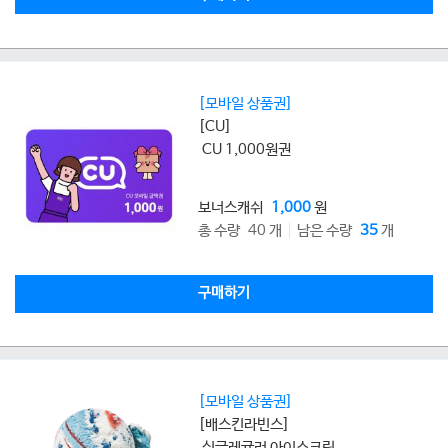
[모바일 상품권]
[CU]
CU 1,000원권
보너스캐쉬
1,000
원
총 수량 40 개
남은 수량
35
개
구매하기
[모바일 상품권]
[배스킨라빈스]
싱글레귤러 아이스크림