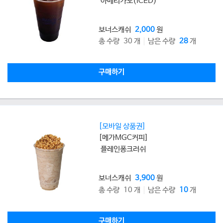
아메리카노(ICED)
보너스캐쉬
2,000
원
총 수량 30 개
남은 수량
28
개
구매하기
[모바일 상품권]
[메가MGC커피]
플레인퐁크러쉬
보너스캐쉬
3,900
원
총 수량 10 개
남은 수량
10
개
구매하기