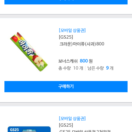
[모바일 상품권]
[GS25]
크라운)마이쮸(사과)800
보너스캐쉬
800
원
총 수량 10 개
남은 수량
9
개
구매하기
[모바일 상품권]
[GS25]