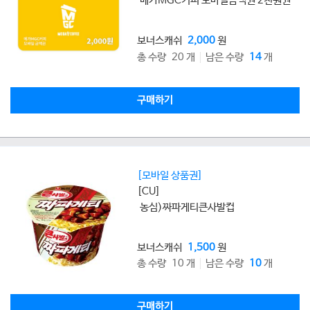
메가MGC커피 모바일금액권 2천원권
보너스캐쉬
2,000
원
총 수량 20 개
남은 수량
14
개
구매하기
[모바일 상품권]
[CU]
농심)짜파게티큰사발컵
보너스캐쉬
1,500
원
총 수량 10 개
남은 수량
10
개
구매하기