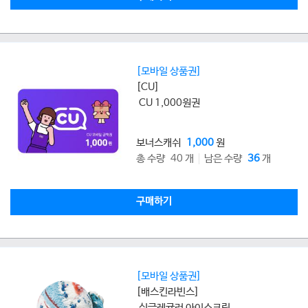
[모바일 상품권]
[CU]
CU 1,000원권
보너스캐쉬
1,000
원
총 수량 40 개
남은 수량
36
개
구매하기
[모바일 상품권]
[배스킨라빈스]
싱글레귤러 아이스크림