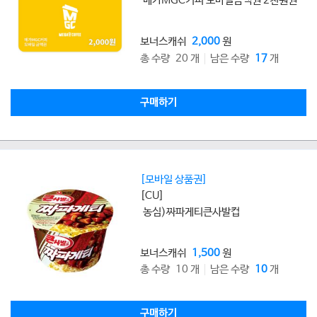
메가MGC커피 모바일금액권 2천원권
보너스캐쉬
2,000
원
총 수량 20 개
남은 수량
17
개
구매하기
[모바일 상품권]
[CU]
농심)짜파게티큰사발컵
보너스캐쉬
1,500
원
총 수량 10 개
남은 수량
10
개
구매하기