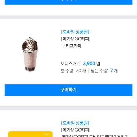
[모바일 상품권]
[메가MGC커피]
쿠키프라페
보너스캐쉬
3,900
원
총 수량 20 개
남은 수량
7
개
구매하기
[모바일 상품권]
[메가MGC커피]