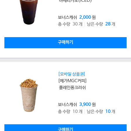
아메리카노(ICED)
보너스캐쉬
2,000
원
총 수량 30 개
남은 수량
28
개
구매하기
[모바일 상품권]
[메가MGC커피]
플레인퐁크러쉬
보너스캐쉬
3,900
원
총 수량 10 개
남은 수량
10
개
구매하기