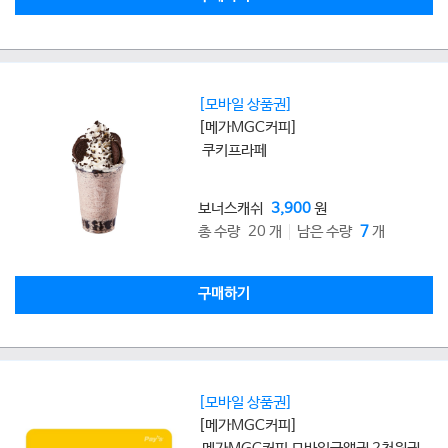
[모바일 상품권]
[메가MGC커피]
쿠키프라페
보너스캐쉬
3,900
원
총 수량 20 개
남은 수량
7
개
구매하기
[모바일 상품권]
[메가MGC커피]