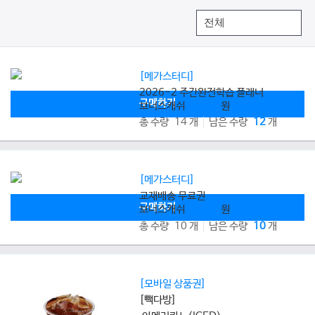
[메가스터디]
2026-2 주간완전학습 플래너
구매하기
보너스캐쉬
8,000
원
총 수량 14 개
남은 수량
12
개
[메가스터디]
교재배송 무료권
구매하기
보너스캐쉬
2,800
원
총 수량 10 개
남은 수량
10
개
[모바일 상품권]
[빽다방]