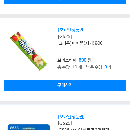
[모바일 상품권]
[GS25]
크라운)마이쮸(사과)800
보너스캐쉬
800
원
총 수량 10 개
남은 수량
9
개
구매하기
[모바일 상품권]
[GS25]