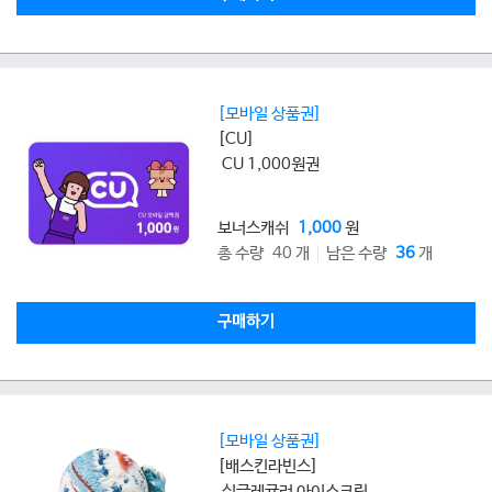
[모바일 상품권]
[CU]
CU 1,000원권
보너스캐쉬
1,000
원
총 수량 40 개
남은 수량
36
개
구매하기
[모바일 상품권]
[배스킨라빈스]
싱글레귤러 아이스크림