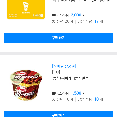
메가MGC커피 모바일금액권 2천원권
보너스캐쉬
2,000
원
총 수량 20 개
남은 수량
17
개
구매하기
[모바일 상품권]
[CU]
농심)짜파게티큰사발컵
보너스캐쉬
1,500
원
총 수량 10 개
남은 수량
10
개
구매하기