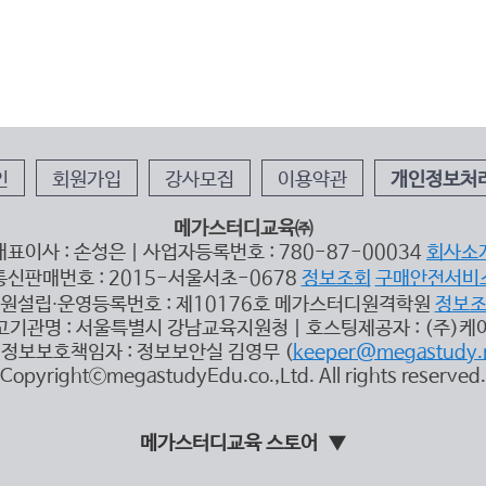
인
회원가입
강사모집
이용약관
개인정보처
메가스터디교육㈜
대표이사 : 손성은 | 사업자등록번호 : 780-87-00034
회사소
통신판매번호 : 2015-서울서초-0678
정보조회
구매안전서비
원설립∙운영등록번호 : 제10176호 메가스터디원격학원
정보
고기관명 : 서울특별시 강남교육지원청 | 호스팅제공자 : (주)케
정보보호책임자 : 정보보안실 김영무 (
keeper@megastudy.
CopyrightⓒmegastudyEdu.co.,Ltd. All rights reserved.
메가스터디교육 스토어