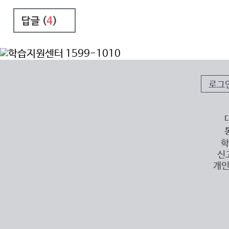
답글 (
4
)
로그
학
신
개인