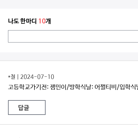
나도 한마디
10
개
*철 | 2024-07-10
고등학교가기전: 잼민이/방학식날: 어쩔티비/입학식날
답글