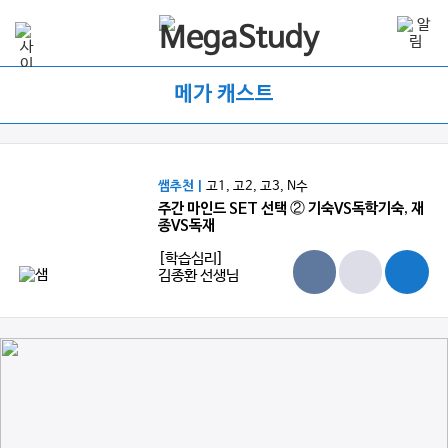
메가 캐스트
쌤추천 |
고1, 고2, 고3, N수
주간 마인드 SET 선택 ② 기숙VS독학기숙, 재
종VS독재
[학습심리]
김종환 선생님