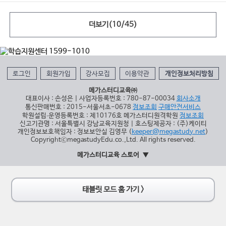
더보기(
10
/
45
)
로그인
회원가입
강사모집
이용약관
개인정보처리방침
메가스터디교육㈜
대표이사 : 손성은 | 사업자등록번호 : 780-87-00034
회사소개
통신판매번호 : 2015-서울서초-0678
정보조회
구매안전서비스
학원설립∙운영등록번호 : 제10176호 메가스터디원격학원
정보조회
신고기관명 : 서울특별시 강남교육지원청 | 호스팅제공자 : (주)케이티
개인정보보호책임자 : 정보보안실 김영무 (
keeper@megastudy.net
)
CopyrightⓒmegastudyEdu.co.,Ltd. All rights reserved.
메가스터디교육 스토어
태블릿 모드 홈 가기 >