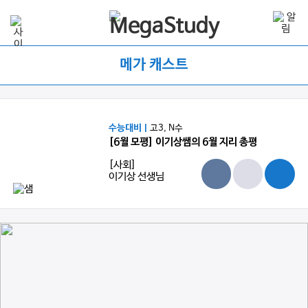
메가 캐스트
수능대비 |
고3, N수
[6월 모평] 이기상쌤의 6월 지리 총평
[사회]
이기상 선생님