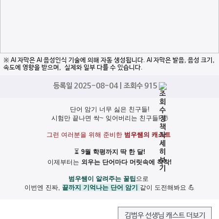
※ AI 자막은 AI 음성인식 기술에 의해 자동 생성됩니다. AI 자막은 발음, 음성 크기,
속도에 영향을 받으며, 실제와 일부 다를 수 있습니다.
등록일 2025-08-04 | 조회수 915
단어 암기 너무 싫은 친구들!
시험만 끝나면 싹~ 잊어버리는 친구들!
🤯
그런 여러분을 위해 준비한
범우쌤의 캐스트
⏳
9월 학평까지 딱 한 달!
이제부터는
외우는 단어마다 머릿속에 착착!
범우쌤이 알려주는 꿀팁
으로
이번엔 진짜,
끝까지 기억나는 단어 암기
같이 도전해봐요 💪
김범우 선생님 캐스트 더보기