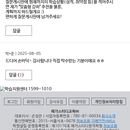
질문게시판에 현재까지의 학습상황(성적, 취약점 등)을 적어주시
면 제가 "맞춤형 강좌" 추천을 물론,
계획까지 짜드릴게요 :)
편하게 질문게시판에 남겨주세요!
답글
박*준 | 2025-08-05
드디어 손바닥~ 감사합니다 직접 박수받는 기분이에요 ㅎㅎ
답글 (
1
)
로그인
회원가입
강사모집
이용약관
개인정보처리방침
메가스터디교육㈜
대표이사 : 손성은 | 사업자등록번호 : 780-87-00034
회사소개
통신판매번호 : 2015-서울서초-0678
정보조회
구매안전서비스
학원설립∙운영등록번호 : 제10176호 메가스터디원격학원
정보조회