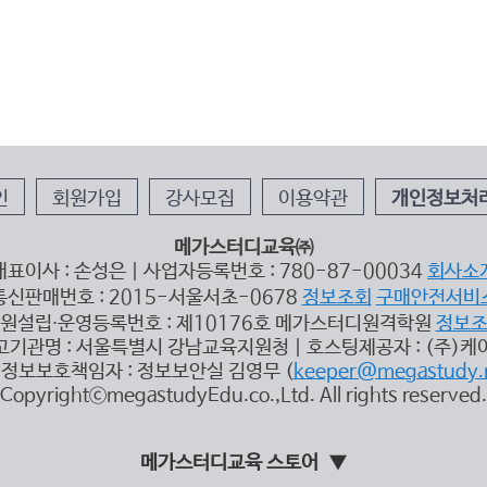
인
회원가입
강사모집
이용약관
개인정보처
메가스터디교육㈜
대표이사 : 손성은 | 사업자등록번호 : 780-87-00034
회사소
통신판매번호 : 2015-서울서초-0678
정보조회
구매안전서비
원설립∙운영등록번호 : 제10176호 메가스터디원격학원
정보
고기관명 : 서울특별시 강남교육지원청 | 호스팅제공자 : (주)케
정보보호책임자 : 정보보안실 김영무 (
keeper@megastudy.
CopyrightⓒmegastudyEdu.co.,Ltd. All rights reserved.
메가스터디교육 스토어