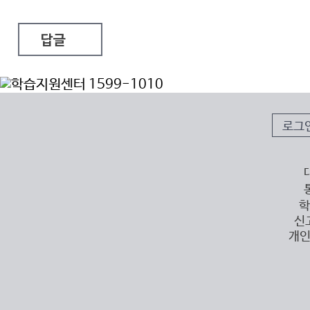
답글
로그
학
신
개인