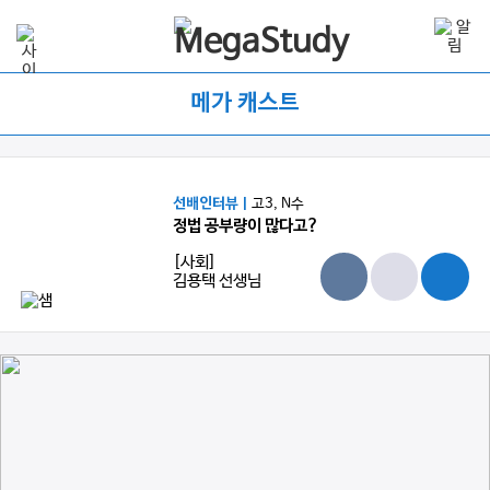
메가 캐스트
선배인터뷰 |
고3, N수
정법 공부량이 많다고?
[사회]
김용택 선생님