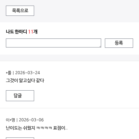
목록으로
나도 한마디
11
개
등록
*률 | 2026-03-24
그것이 알고싶다 같다
답글
이*명 | 2026-03-06
난이도는 쉬웠지 ㅋㅋㅋㅋ 표점이..