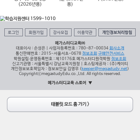
(2026년용)
용)
로그인
회원가입
강사모집
이용약관
개인정보처리방침
메가스터디교육㈜
대표이사 : 손성은 | 사업자등록번호 : 780-87-00034
회사소개
통신판매번호 : 2015-서울서초-0678
정보조회
구매안전서비스
학원설립∙운영등록번호 : 제10176호 메가스터디원격학원
정보조회
신고기관명 : 서울특별시 강남교육지원청 | 호스팅제공자 : (주)케이티
개인정보보호책임자 : 정보보안실 김영무 (
keeper@megastudy.net
)
CopyrightⓒmegastudyEdu.co.,Ltd. All rights reserved.
메가스터디교육 스토어
태블릿 모드 홈 가기 >