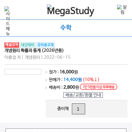
수학
해설강좌
내신대비
강의용교재
개념원리 확률과 통계 (2026년용)
이홍섭 저 | 개념원리 | 2022-06-15
정가 :
16,000
원
>
판매가 :
14,400원
(10%↓)
>
배송비 :
2,800
원
1만 5천원 이상 무료배송
>
배송/교환/환불 안내
종이책