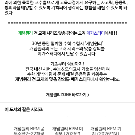
리에 의한 독특한 교수법으로 새 교육과정에서 요구하는 사고력, 응용력,
창의력을 배양할 수 있도록 기획되어 생각하는 방법을 깨칠 수 있도록 하
였다.
============================================
개념원리
전 교재 시리즈 맞춤 강의는 오직
메가스터디
에서!!!
30년 동안 함께한 수학 수험서 ‘개념원리’
개념원리의 모든 교재 시리즈와 맞춤 강의를
메가스터디에서 만날 수 있습니다.
기초부터 심화
까지!
전국 내신 시험
,
수능&모의고사 기출
을 엄선하여
수학 개념의 힘과 문제 해결 응용력을 키워주는
개념원리 전 교재의 맞춤 강의
를
메가스터디
에서 확인하세요.
개념원리ZONE 바로가기 >
이 도서와 같은 시리즈
 확
개념원리 RPM 공
개념원리 RPM 미
개념원리 RPM 기
개
026
통수학2-22개정
적분 (2026년
하 (2026년용)