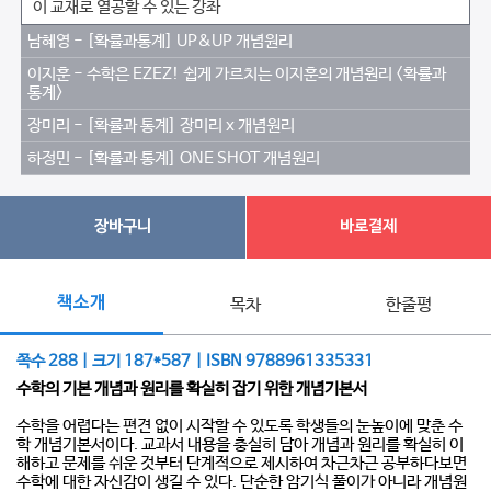
이 교재로 열공할 수 있는 강좌
남혜영 - [확률과통계] UP&UP 개념원리
이지훈 - 수학은 EZEZ! 쉽게 가르치는 이지훈의 개념원리 <확률과
통계>
장미리 - [확률과 통계] 장미리 x 개념원리
하정민 - [확률과 통계] ONE SHOT 개념원리
장바구니
바로결제
책소개
목차
한줄평
쪽수 288 | 크기 187*587 | ISBN 9788961335331
수학의 기본 개념과 원리를 확실히 잡기 위한 개념기본서
수학을 어렵다는 편견 없이 시작할 수 있도록 학생들의 눈높이에 맞춘 수
학 개념기본서이다. 교과서 내용을 충실히 담아 개념과 원리를 확실히 이
해하고 문제를 쉬운 것부터 단계적으로 제시하여 차근차근 공부하다보면
수학에 대한 자신감이 생길 수 있다. 단순한 암기식 풀이가 아니라 개념원