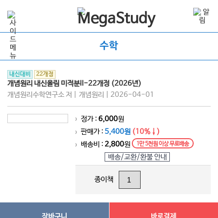
수학
내신대비
22개정
개념원리 내신올림 미적분II-22개정 (2026년)
개념원리수학연구소 저 | 개념원리 | 2026-04-01
정가 :
6,000
원
>
판매가 :
5,400원
(10%↓)
>
배송비 :
2,800
원
1만 5천원 이상 무료배송
>
배송/교환/환불 안내
종이책
장바구니
바로결제