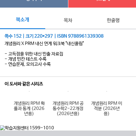
책소개
목차
한줄평
쪽수 152 | 크기 220*297 | ISBN 9788961339308
개념원리 X PRM 내신 연계 워크북 "내신올림"
- 고득점을 위한 내신 빈출 자료집
- 개념 빈칸 테스트 수록
- 연습문제, 모의고사 수록
이 도서와 같은 시리즈
하
개념원리 RPM 확
개념원리 RPM 공
개념원리 RPM 미
개
)
률과 통계 (2026
통수학2-22개정
적분 (2026년
하
년용)
(2026년용)
용)