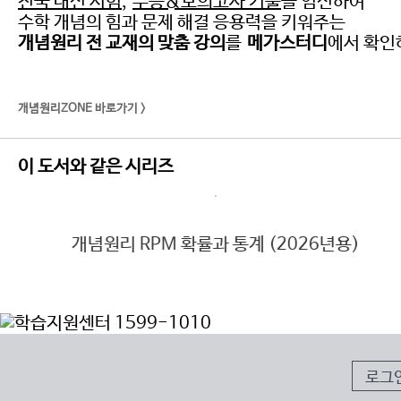
전국 내신 시험
,
수능&모의고사 기출
을 엄선하여
수학 개념의 힘과 문제 해결 응용력을 키워주는
개념원리 전 교재의 맞춤 강의
를
메가스터디
에서 확인
개념원리ZONE 바로가기 >
이 도서와 같은 시리즈
미적분 (2026년용)
개념원리 RPM 기하
로그