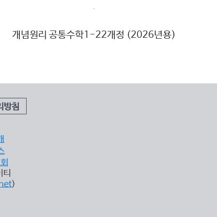
개념원리 공통수학1-22개정 (2026년용)
개념
리방침
개
스
조회
이티
net
)