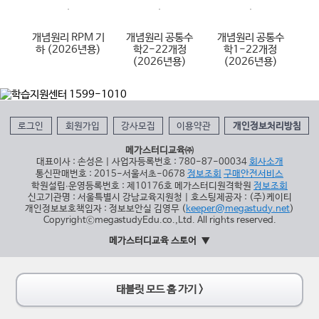
 미
개념원리 RPM 기
개념원리 공통수
개념원리 공통수
개
6년
하 (2026년용)
학2-22개정
학1-22개정
통
(2026년용)
(2026년용)
로그인
회원가입
강사모집
이용약관
개인정보처리방침
메가스터디교육㈜
대표이사 : 손성은 | 사업자등록번호 : 780-87-00034
회사소개
통신판매번호 : 2015-서울서초-0678
정보조회
구매안전서비스
학원설립∙운영등록번호 : 제10176호 메가스터디원격학원
정보조회
신고기관명 : 서울특별시 강남교육지원청 | 호스팅제공자 : (주)케이티
개인정보보호책임자 : 정보보안실 김영무 (
keeper@megastudy.net
)
CopyrightⓒmegastudyEdu.co.,Ltd. All rights reserved.
메가스터디교육 스토어
태블릿 모드 홈 가기 >