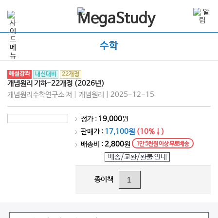
수학
해설강좌
내신대비
22개정
개념원리 기하-22개정 (2026년)
개념원리수학연구소 저 | 개념원리 | 2025-12-15
정가 :
19,000
원
>
판매가 :
17,100원
(10%↓)
>
배송비 :
2,800
원
1만 5천원 이상 무료배송
>
배송/교환/환불 안내
종이책