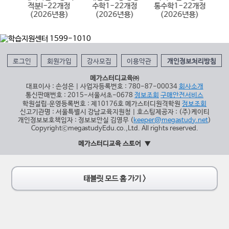
용)
적분I-22개정
수학1-22개정
통수학1-22개정
(2026년용)
(2026년용)
(2026년용)
로그인
회원가입
강사모집
이용약관
개인정보처리방침
메가스터디교육㈜
대표이사 : 손성은 | 사업자등록번호 : 780-87-00034
회사소개
통신판매번호 : 2015-서울서초-0678
정보조회
구매안전서비스
학원설립∙운영등록번호 : 제10176호 메가스터디원격학원
정보조회
신고기관명 : 서울특별시 강남교육지원청 | 호스팅제공자 : (주)케이티
개인정보보호책임자 : 정보보안실 김영무 (
keeper@megastudy.net
)
CopyrightⓒmegastudyEdu.co.,Ltd. All rights reserved.
메가스터디교육 스토어
태블릿 모드 홈 가기 >