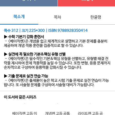
책소개
목차
한줄평
쪽수 312 | 크기 225*300 | ISBN 9788928350414
▶ 수학 기본기 강화 훈련서
- <베이직쎈>은 개념을 쉽고 체계적으로 설명하고 기본 문제를 충분히
제공하여 개념 적용 훈련을 집중적으로 할 수 있습니다.
▶ 실전에 꼭 필요한 기본&핵심 유형 선별
- <베이직쎈>은 필수적인 기본&핵심 유형을 선별하고, 유형별 해결 전
략을 제시하여 문제 적용력을 높일 수 있습니다. 또한 변형, 응용 문제까지
순차적으로 구성하여 응용력을 강화시킬 수 있습니다.
▶ 기출 문제로 실전 연습 가능
- <베이직쎈>은 출제율이 높은 학교 시험 기출 문제로 실전 연습이 가능
합니다. 또 서술형 문제를 구성하여 서술형 대비가 가능합니다.
이 도서와 같은 시리즈
 수
베이직쎈 고등 미
개념쎈 고등 공통
라이트쎈 고등 공
개