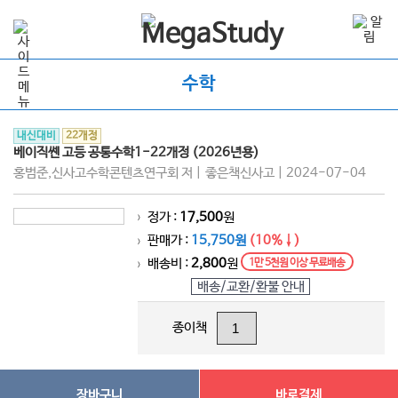
수학
내신대비
22개정
베이직쎈 고등 공통수학1-22개정 (2026년용)
홍범준,신사고수학콘텐츠연구회 저 | 좋은책신사고 | 2024-07-04
정가 :
17,500
원
>
판매가 :
15,750원
(10%↓)
>
배송비 :
2,800
원
1만 5천원 이상 무료배송
>
배송/교환/환불 안내
종이책
장바구니
바로결제