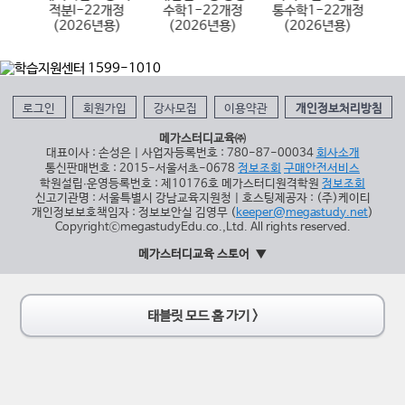
용)
적분I-22개정
수학1-22개정
통수학1-22개정
통
(2026년용)
(2026년용)
(2026년용)
로그인
회원가입
강사모집
이용약관
개인정보처리방침
메가스터디교육㈜
대표이사 : 손성은 | 사업자등록번호 : 780-87-00034
회사소개
통신판매번호 : 2015-서울서초-0678
정보조회
구매안전서비스
학원설립∙운영등록번호 : 제10176호 메가스터디원격학원
정보조회
신고기관명 : 서울특별시 강남교육지원청 | 호스팅제공자 : (주)케이티
개인정보보호책임자 : 정보보안실 김영무 (
keeper@megastudy.net
)
CopyrightⓒmegastudyEdu.co.,Ltd. All rights reserved.
메가스터디교육 스토어
태블릿 모드 홈 가기 >