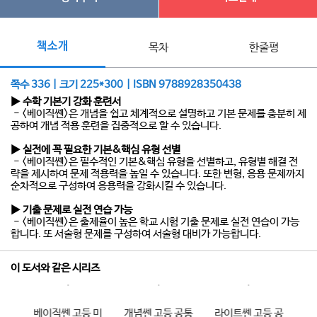
책소개
목차
한줄평
쪽수 336 | 크기 225*300 | ISBN 9788928350438
▶ 수학 기본기 강화 훈련서
- <베이직쎈>은 개념을 쉽고 체계적으로 설명하고 기본 문제를 충분히 제
공하여 개념 적용 훈련을 집중적으로 할 수 있습니다.
▶ 실전에 꼭 필요한 기본&핵심 유형 선별
- <베이직쎈>은 필수적인 기본&핵심 유형을 선별하고, 유형별 해결 전
략을 제시하여 문제 적용력을 높일 수 있습니다. 또한 변형, 응용 문제까지
순차적으로 구성하여 응용력을 강화시킬 수 있습니다.
▶ 기출 문제로 실전 연습 가능
- <베이직쎈>은 출제율이 높은 학교 시험 기출 문제로 실전 연습이 가능
합니다. 또 서술형 문제를 구성하여 서술형 대비가 가능합니다.
이 도서와 같은 시리즈
 수
베이직쎈 고등 미
개념쎈 고등 공통
라이트쎈 고등 공
베