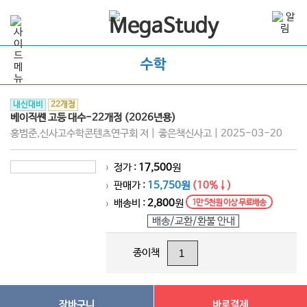
수학
내신대비
22개정
베이직쎈 고등 대수-22개정 (2026년용)
홍범준,신사고수학콘텐츠연구회 저 | 좋은책신사고 | 2025-03-20
정가 :
17,500
원
>
판매가 :
15,750원
(10%↓)
>
배송비 :
2,800
원
1만 5천원 이상 무료배송
>
배송/교환/환불 안내
종이책
장바구니
바로결제