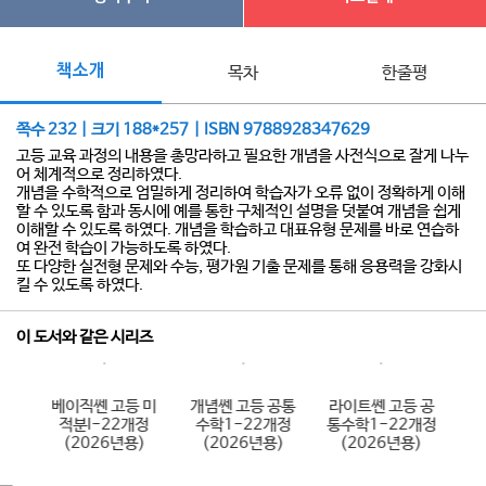
책소개
목차
한줄평
쪽수 232 | 크기 188*257 | ISBN 9788928347629
고등 교육 과정의 내용을 총망라하고 필요한 개념을 사전식으로 잘게 나누
어 체계적으로 정리하였다.
개념을 수학적으로 엄밀하게 정리하여 학습자가 오류 없이 정확하게 이해
할 수 있도록 함과 동시에 예를 통한 구체적인 설명을 덧붙여 개념을 쉽게
이해할 수 있도록 하였다. 개념을 학습하고 대표유형 문제를 바로 연습하
여 완전 학습이 가능하도록 하였다.
또 다양한 실전형 문제와 수능, 평가원 기출 문제를 통해 응용력을 강화시
킬 수 있도록 하였다.
이 도서와 같은 시리즈
 수
베이직쎈 고등 미
개념쎈 고등 공통
라이트쎈 고등 공
베
용)
적분I-22개정
수학1-22개정
통수학1-22개정
통
(2026년용)
(2026년용)
(2026년용)