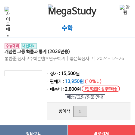
수학
수능대비
내신대비
개념쎈 고등 확률과 통계 (2026년용)
홍범준,신사고수학콘텐츠연구회 저 | 좋은책신사고 | 2024-12-26
정가 :
15,500
원
>
판매가 :
13,950원
(10%↓)
>
배송비 :
2,800
원
1만 5천원 이상 무료배송
>
배송/교환/환불 안내
종이책
장바구니
바로결제