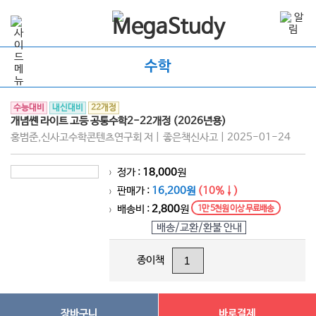
수학
수능대비
내신대비
22개정
개념쎈 라이트 고등 공통수학2-22개정 (2026년용)
홍범준,신사고수학콘텐츠연구회 저 | 좋은책신사고 | 2025-01-24
정가 :
18,000
원
>
판매가 :
16,200원
(10%↓)
>
배송비 :
2,800
원
1만 5천원 이상 무료배송
>
배송/교환/환불 안내
종이책
장바구니
바로결제