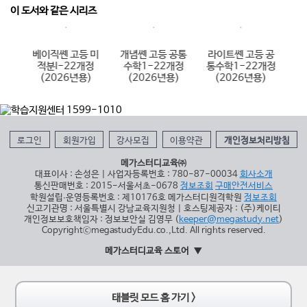
이 도서와 같은 시리즈
 수
베이직쎈 고등 미
개념쎈 고등 공통
라이트쎈 고등 공
베
용)
적분I-22개정
수학1-22개정
통수학1-22개정
통
(2026년용)
(2026년용)
(2026년용)
로그인
회원가입
강사모집
이용약관
개인정보처리방침
메가스터디교육㈜
대표이사 : 손성은 | 사업자등록번호 : 780-87-00034
회사소개
통신판매번호 : 2015-서울서초-0678
정보조회
구매안전서비스
학원설립∙운영등록번호 : 제10176호 메가스터디원격학원
정보조회
신고기관명 : 서울특별시 강남교육지원청 | 호스팅제공자 : (주)케이티
개인정보보호책임자 : 정보보안실 김영무 (
keeper@megastudy.net
)
CopyrightⓒmegastudyEdu.co.,Ltd. All rights reserved.
메가스터디교육 스토어
태블릿 모드 홈 가기 >