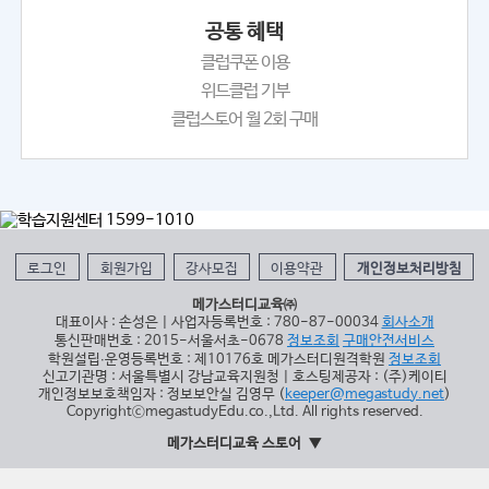
공통 혜택
클럽쿠폰 이용
위드클럽 기부
클럽스토어 월 2회 구매
로그인
회원가입
강사모집
이용약관
개인정보처리방침
메가스터디교육㈜
대표이사 : 손성은 | 사업자등록번호 : 780-87-00034
회사소개
통신판매번호 : 2015-서울서초-0678
정보조회
구매안전서비스
학원설립∙운영등록번호 : 제10176호 메가스터디원격학원
정보조회
신고기관명 : 서울특별시 강남교육지원청 | 호스팅제공자 : (주)케이티
개인정보보호책임자 : 정보보안실 김영무 (
keeper@megastudy.net
)
CopyrightⓒmegastudyEdu.co.,Ltd. All rights reserved.
메가스터디교육 스토어