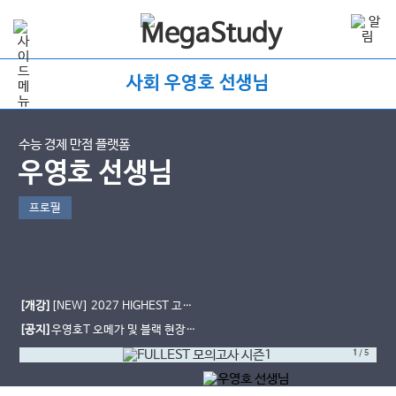
사회 우영호 선생님
수능 경제 만점 플랫폼
우영호 선생님
프로필
[개강]
[NEW] 2027 HIGHEST 고난
도 문제 풀이 [인강]
[공지]
우영호T 오메가 및 블랙 현장
사용 일정
1
/
5