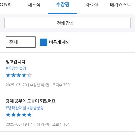
Q&A
새소식
수강평
자료실
메가캐스트
전체 강좌
비공개 제외
믿고갑니다
#꼼꼼한설명
2025-06-20 | 수강생 이*민 | 조회수 799
경제 공부에 도움이 되었어요
#명쾌한해설 #등급향상
2025-06-19 | 수강생 김*미 | 조회수 164