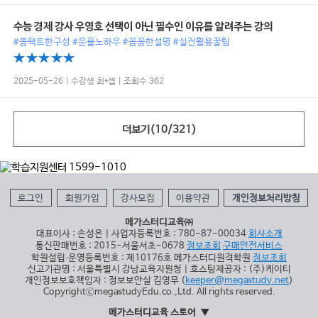
수능 경제 강사 우영호 선택이 아닌 필수인 이유를 알려주는 강의
#콤팩트한구성 #문풀노하우 #꼼꼼한설명 #실전활용꿀팁
2025-05-26 | 수강생 최*셉 | 조회수 362
더보기(
10
/
321
)
로그인
회원가입
강사모집
이용약관
개인정보처리방침
메가스터디교육㈜
대표이사 : 손성은 | 사업자등록번호 : 780-87-00034
회사소개
통신판매번호 : 2015-서울서초-0678
정보조회
구매안전서비스
학원설립∙운영등록번호 : 제10176호 메가스터디원격학원
정보조회
신고기관명 : 서울특별시 강남교육지원청 | 호스팅제공자 : (주)케이티
개인정보보호책임자 : 정보보안실 김영무 (
keeper@megastudy.net
)
CopyrightⓒmegastudyEdu.co.,Ltd. All rights reserved.
메가스터디교육 스토어